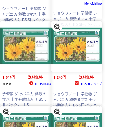
MelloMellow
ショウワノート 学習帳 ジ
ショウワノート 学習帳 ジ
ャポニカ 算数 6マス 十字
ャポニカ 算数 6マス 十字
補助線入り B5 5冊パック
補助線入り B5 5冊パック
JL-1*5
JL-1*5
1,614円
送料無料
1,243円
送料無料
THRMiracle
HIKARIショップ
32ﾎﾟｲﾝﾄ
学習帳 ジャポニカ 算数 6
ショウワノート 学習帳 ジ
マス 十字補助線入り B5 5
ャポニカ 算数 6マス 十字
冊パック JL-1*5
補助線入り B5 5冊パック
JL-1*5