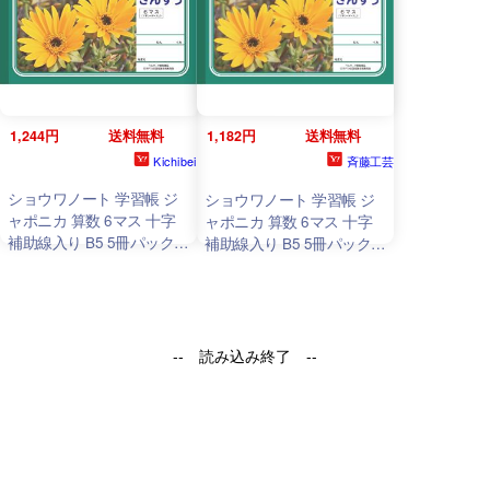
1,244円
送料無料
1,182円
送料無料
Kichibei
斉藤工芸
ショウワノート 学習帳 ジ
ショウワノート 学習帳 ジ
ャポニカ 算数 6マス 十字
ャポニカ 算数 6マス 十字
補助線入り B5 5冊パック
補助線入り B5 5冊パック
JL-1*5
JL-1*5
-- 読み込み終了 --