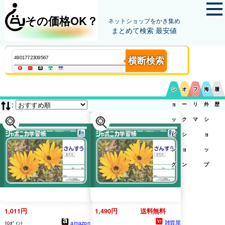
その価格OK？
ネットショップをかき集め
まとめて検索 最安値
横断検索
シ
オ
フ
海
履
:
ョ
ー
リ
外
歴
ッ
ク
マ
シ
ピ
シ
ョ
ン
ョ
ッ
グ
ン
プ
1,011円
1,490円
送料無料
雑貨屋
amazon
10ﾎﾟｲﾝﾄ