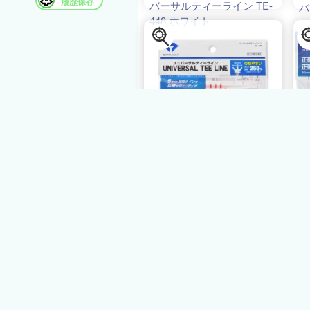
履歴保存
バーサルティーライン TE-
バ
448 ホワイト
44
5.0
3件
396円
3
ヒマラヤ
ダイヤ DAIYA ゴルフ ティ
ダ
ー ユニバーサルティーライ
ラ
ン TE-448
DA