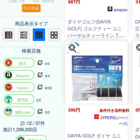
1,000
1万
10万
100万円
987円
3
絞込検索
amazon
ダイヤゴルフ(DAIYA
D
商品表示タイプ
GOLF) ゴルフティー ユニ
正
バーサルティーライン TE-
ラ
448 (× 3)
長
ワ
検索店舗
楽天
0/0
Amazon
4/4
Yahoo!
8/33
専門店
0/0
396円
0
条件付き送料無料
価格.com
0/0
JYPERS(ジーパ
計:12 / 37件
ーズ)
推計1,298,000店
ダ
DAIYA GOLF ダイヤ ユニ
G