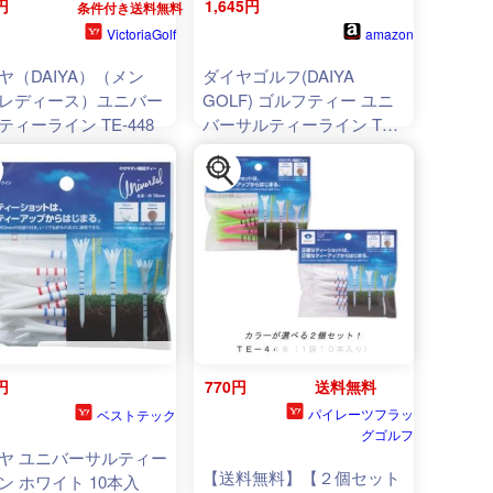
円
1,645円
条件付き送料無料
VictoriaGolf
amazon
ヤ（DAIYA）（メン
ダイヤゴルフ(DAIYA
レディース）ユニバー
GOLF) ゴルフティー ユニ
ティーライン TE-448
バーサルティーライン TE-
448 (× 5)
円
770円
送料無料
パイレーツフラッ
ベストテック
グゴルフ
ヤ ユニバーサルティー
【送料無料】【２個セット
ン ホワイト 10本入