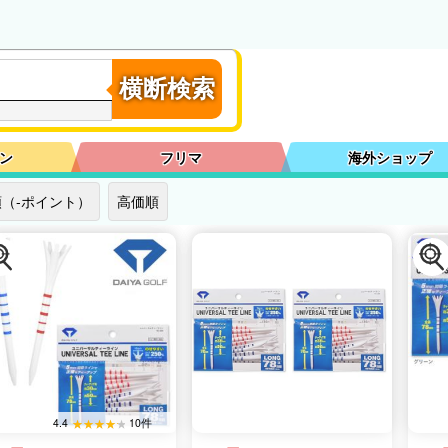
横断検索
ン
フリマ
海外ショップ
（-ポイント）
高価順
4.4
10件