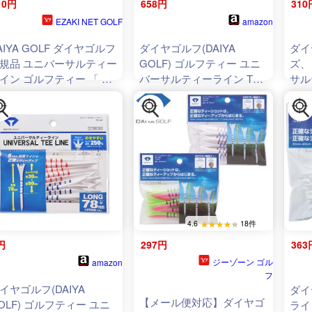
10円
658円
310
EZAKI NET GOLF
amazon
AIYA GOLF ダイヤゴルフ
ダイヤゴルフ(DAIYA
ダイ
規品 ユニバーサルティー
GOLF) ゴルフティー ユニ
ズ、
イン ゴルフティー 「 全
バーサルティーライン TE-
サル
78mm(10本入) TE-448ホ
448 (× 2)
イト 」
4.6
18件
円
297円
363
ジーゾーン ゴル
amazon
フ
イヤゴルフ(DAIYA
ダイ
【メール便対応】ダイヤゴ
OLF) ゴルフティー ユニ
ライ