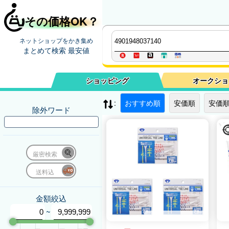
その価格OK？
ネットショップをかき集め
まとめて検索 最安値
ショッピング
オークショ
:
おすすめ順
安価順
安価順
除外ワード
厳密検索
送料込
金額絞込
~