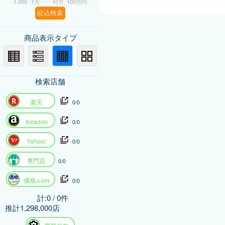
1,000
1万
10万
100万円
絞込検索
商品表示タイプ
検索店舗
楽天
0/0
Amazon
0/0
Yahoo!
0/0
専門店
0/0
価格.com
0/0
計:0 / 0件
推計1,298,000店