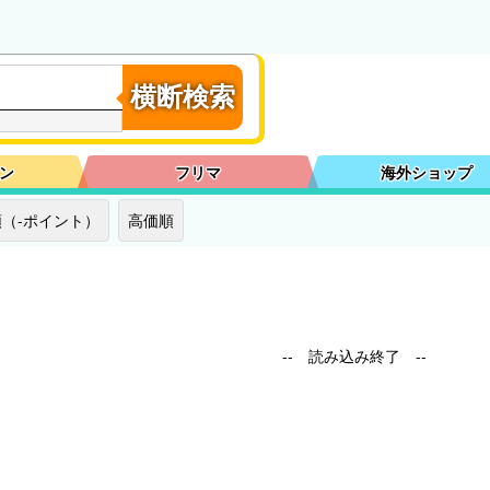
横断検索
ン
フリマ
海外ショップ
（-ポイント）
高価順
-- 読み込み終了 --