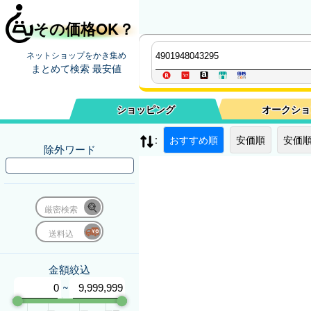
その価格OK？
ネットショップをかき集め
まとめて検索 最安値
ショッピング
オークショ
:
おすすめ順
安価順
安価順
除外ワード
厳密検索
送料込
金額絞込
~