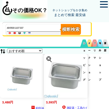
その価格OK？
ネットショップをかき集め
まとめて検索 最安値
横断検索
シ
オ
フ
海
履
:
ョ
ー
リ
外
歴
ッ
ク
マ
シ
ピ
シ
ョ
ン
ョ
ッ
グ
ン
プ
3,488円
3,593円
測定器・工具のイ
iDECA