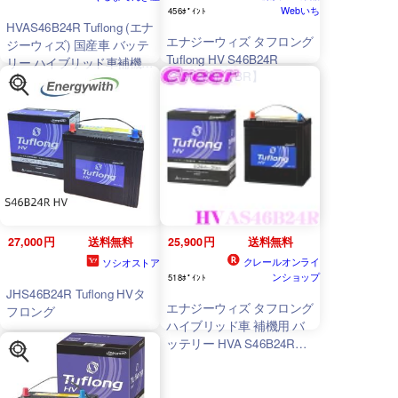
Webいち
456ﾎﾟｲﾝﾄ
HVAS46B24R Tuflong (エナ
エナジーウィズ タフロング
ジーウィズ) 国産車 バッテ
Tuflong HV S46B24R
リー ハイブリッド車補機用
(3190288) 【BR】
タフロング HV
27,000円
送料無料
25,900円
送料無料
クレールオンライ
ソシオストア
ンショップ
518ﾎﾟｲﾝﾄ
JHS46B24R Tuflong HVタ
エナジーウィズ タフロング
フロング
ハイブリッド車 補機用 バ
ッテリー HVA S46B24R
Tuflong HV ハイブリッド
鉛蓄電池 補助用 劣化防止
高耐久 寿命 延長 サルフェ