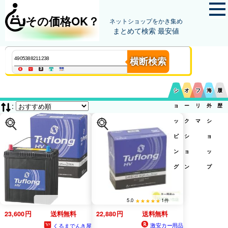
その価格OK？
ネットショップをかき集め
まとめて検索 最安値
横断検索
シ
オ
フ
海
履
:
ョ
ー
リ
外
歴
ッ
ク
マ
シ
ピ
シ
ョ
ン
ョ
ッ
グ
ン
プ
5.0
1件
23,600円
送料無料
22,880円
送料無料
激安カー用品
くるまでんき屋