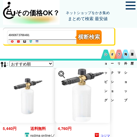
その価格OK？
ネットショップをかき集め
まとめて検索 最安値
横断検索
シ
オ
フ
海
履
:
ョ
ー
リ
外
歴
ッ
ク
マ
シ
ピ
シ
ョ
ン
ョ
ッ
グ
ン
プ
5,440円
送料無料
4,760円
nojima online(ノ
コジマ