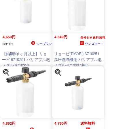
4,650円
4,649円
条件付き送料無料
シープワン
ワンズマート
92ﾎﾟｲﾝﾄ
【納期約1ヶ月以上】リョ
リョービ(RYOBI) 6710251
ービ 6710251 バリアブル泡
高圧洗浄機用 バリアブル泡
ノズル 6710251
ノズル 6710227相当
4,852円
4,760円
送料無料