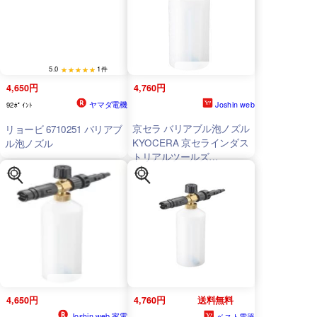
5.0
1件
4,650円
4,760円
ヤマダ電機
Joshin web
92ﾎﾟｲﾝﾄ
京セラ バリアブル泡ノズル
リョービ 6710251 バリアブ
KYOCERA 京セラインダス
ル泡ノズル
トリアルツールズ
6710251(KYOCERA) 返品
種別A
4,650円
4,760円
送料無料
Joshin web 家電
ベスト電器