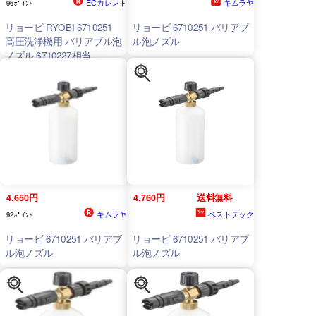
ECカレント
キムラヤ
96ﾎﾟｲﾝﾄ
リョービ RYOBI 6710251
リョービ 6710251 バリアブ
高圧洗浄機用 バリアブル泡
ル泡ノズル
ノズル 6710227相当
6710251
4,650円
4,760円
送料無料
キムラヤ
ベストテック
92ﾎﾟｲﾝﾄ
リョービ 6710251 バリアブ
リョービ 6710251 バリアブ
ル泡ノズル
ル泡ノズル