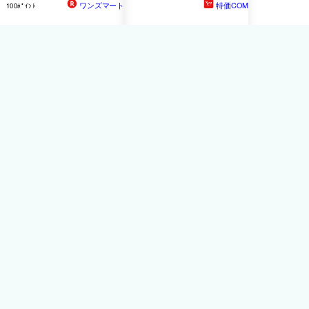
ワンズマート
特価COM
100ﾎﾟｲﾝﾄ
リョービ RYOBI 6710251
リョービ(RYOBI) 6710251
高圧洗浄機用 バリアブル泡
高圧洗浄機用 バリアブル泡
ノズル 6710227相当
ノズル 6710227相当
6710251
6,600円
送料無料
カデココ(家電と
ギフトの専門)
132ﾎﾟｲﾝﾄ
京セラ バリアブル泡ノズル
家庭用高圧洗浄機用オプシ
ョンアクセサリー 洗剤の希
釈濃度 噴射幅を調節【お取
り寄せ】京セラ Kyocera