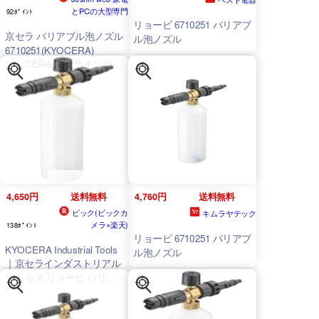
とPCの大型専門
92ﾎﾟｲﾝﾄ
リョービ 6710251 バリアブ
京セラ バリアブル泡ノズル
ル泡ノズル
6710251(KYOCERA)
KYOCERA 京セラインダス
トリアルツールズ
[6710251KYOCERA]
4,650円
送料無料
4,760円
送料無料
ビック(ビックカ
キムラヤテック
メラ×楽天)
138ﾎﾟｲﾝﾄ
リョービ 6710251 バリアブ
KYOCERA Industrial Tools
ル泡ノズル
｜京セラインダストリアル
ツールズ リョービ バリア
ブル泡ノズル
6710251[6710251]