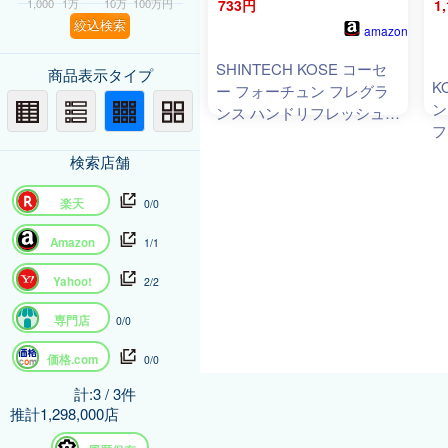
1,000
1万
10万
100万円
733円
1
絞込検索
amazon
SHINTECH KOSE コーセ
商品表示タイプ
K
ー フォーチュン フレグラ
ン
ンス ハンドリフレッシュス
フ
プレー 53mL
検索店舗
楽天
0/0
Amazon
1/1
Yahoo!
2/2
専門店
0/0
価格.com
0/0
計:3 / 3件
推計1,298,000店