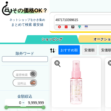
その価格OK？
ネットショップをかき集め
まとめて検索 最安値
ショッピング
オークショ
:
おすすめ順
安価順
安価順
除外ワード
厳密検索
送料込
金額絞込
~