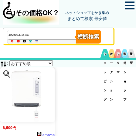
その価格OK？
ネットショップをかき集め
まとめて検索 最安値
横断検索
シ
オ
フ
海
履
:
ョ
ー
リ
外
歴
ッ
ク
マ
シ
ピ
シ
ョ
ン
ョ
ッ
グ
ン
プ
8,500円
amazon