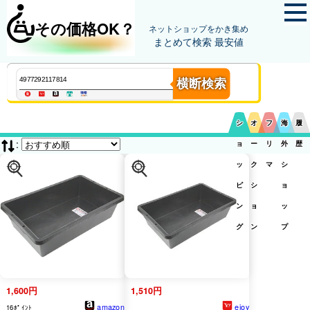
その価格OK？
ネットショップをかき集め
まとめて検索 最安値
横断検索
シ
オ
フ
海
履
:
ョ
ー
リ
外
歴
ッ
ク
マ
シ
ピ
シ
ョ
ン
ョ
ッ
グ
ン
プ
1,600円
1,510円
amazon
ejoy
16ﾎﾟｲﾝﾄ