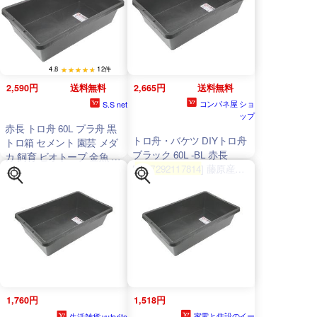
4.8
12件
2,590円
送料無料
2,665円
送料無料
コンパネ屋 ショ
S.S net
ップ
赤長 トロ舟 60L プラ舟 黒
トロ舟・バケツ DIYトロ舟
トロ箱 セメント 園芸 メダ
ブラック 60L -BL 赤長
カ 飼育 ビオトープ 金魚 プ
[
4977292117814
] 藤原産業
ラ箱 タフ舟 トロブネ プラ
メーカー直送 超PayPay祭
ブネ 大型 左官道具
1,760円
1,518円
家電と住設のイー
生活雑貨 yutorito