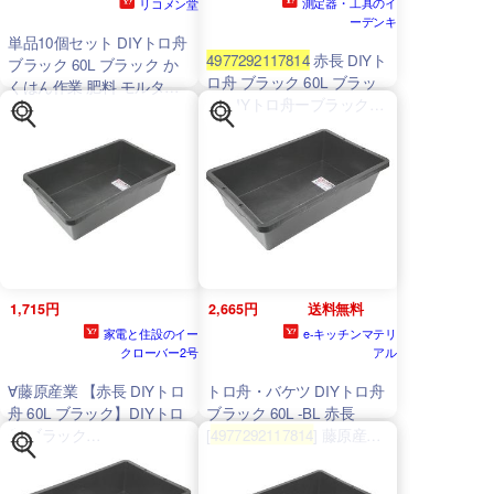
測定器・工具のイ
リコメン堂
ーデンキ
単品10個セット DIYトロ舟
4977292117814
赤長 DIYト
ブラック 60L ブラック か
ロ舟 ブラック 60L ブラッ
くはん作業 肥料 モルタル
ク DIYトロ舟ーブラック
コンクリート 混ぜ合わせ
DIYトロ舟ブラック 60L型
祭り 代引不可
1,715円
2,665円
送料無料
家電と住設のイー
e-キッチンマテリ
クローバー2号
アル
∀藤原産業 【赤長 DIYトロ
トロ舟・バケツ DIYトロ舟
舟 60L ブラック】DIYトロ
ブラック 60L -BL 赤長
舟 ブラック
[
4977292117814
] 藤原産業
(
4977292117814
)
メーカー直送 超PayPay祭