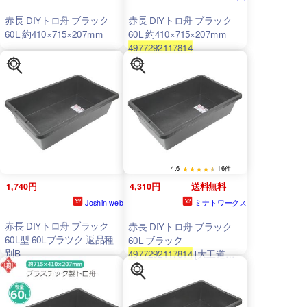
赤長 DIYトロ舟 ブラック
赤長 DIYトロ舟 ブラック
60L 約410×715×207mm
60L 約410×715×207mm
4977292117814
4.6
16件
1,740円
4,310円
送料無料
Joshin web
ミナトワークス
赤長 DIYトロ舟 ブラック
赤長 DIYトロ舟 ブラック
60L型 60Lブラツク 返品種
60L ブラック
別B
4977292117814
[大工道具
左官鏝 トロ舟]