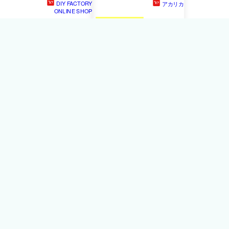
DIY FACTORY
アカリカ
ONLINE SHOP
4977292117814
赤長 DIYト
藤原産業 DIYトロ舟 ブラッ
ロ舟 ブラック 60L ブラッ
ク 60L 1点
ク
1,738円
Qiiccky
赤長 DIYトロ舟 ブラック
60L ブラック
【
4977292117814
】