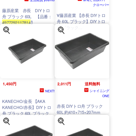
クローバー
藤原産業 赤長 DIYトロ
∀藤原産業 【赤長 DIYトロ
舟 ブラック 60L 【品番：
舟 60L ブラック】DIYトロ
4977292117814
】
舟 ブラック
(
4977292117814
)
1,450円
2,011円
送料無料
シャイニング
NEXT!
ONE
KANECHO/金長 【AKA
赤長 DIYトロ舟 ブラック
KANECHO/赤長】DIYトロ
60L 約410×715×207mm
舟 ブラック 60L ブラック