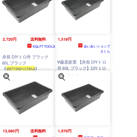
2,720円
送料無料
1,518円
あいあいショップ
KQLFT TOOLS
さくら
赤長 DIYトロ舟 ブラック
∀藤原産業 【赤長 DIYトロ
60L ブラック
舟 60L ブラック】DIYトロ
【
4977292117814
】
舟 ブラック
(
4977292117814
)
13,880円
送料無料
1,970円