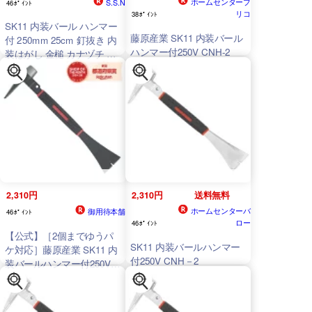
ホームセンターブ
S.S.N
46ﾎﾟｲﾝﾄ
リコ
38ﾎﾟｲﾝﾄ
SK11 内装バール ハンマー
藤原産業 SK11 内装バール
付 250mm 25cm 釘抜き 内
ハンマー付250V CNH-2
装はがし 金槌 カナヅチ 大
工道具 工具 防災 ペグハン
マー CNH-2
2,310円
2,310円
送料無料
ホームセンターバ
御用待本舗
46ﾎﾟｲﾝﾄ
ロー
46ﾎﾟｲﾝﾄ
【公式】［2個までゆうパ
SK11 内装バールハンマー
ケ対応］藤原産業 SK11 内
付250V CNH－2
装バールハンマー付250V
CNH-2