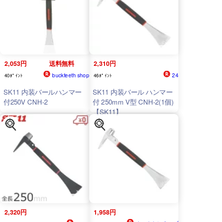
】【おしゃれ おすすめ】
[CB99]
2,053円
送料無料
2,310円
buckteeth shop
24
40ﾎﾟｲﾝﾄ
46ﾎﾟｲﾝﾄ
SK11 内装バールハンマー
SK11 内装バール ハンマー
付250V CNH-2
付 250mm V型 CNH-2(1個)
【SK11】
2,320円
1,958円