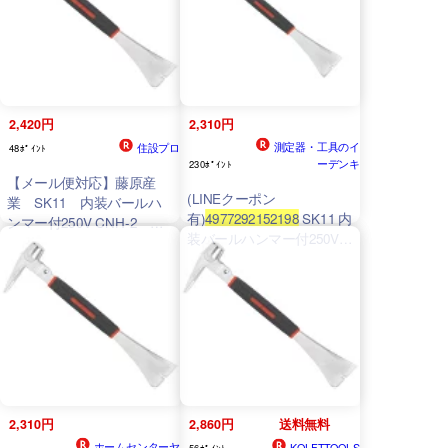
2,420円
2,310円
測定器・工具のイ
住設プロ
48ﾎﾟｲﾝﾄ
ーデンキ
230ﾎﾟｲﾝﾄ
【メール便対応】藤原産
(LINEクーポン
業 SK11 内装バールハ
有)
4977292152198
SK11 内
ンマー付250V CNH-2
装バールハンマー付250V
【品番：
4977292152198
】
CNH−2 V型 藤原産業 ちょ
っと叩きたいハンマー付 作
業工具 大工道具
2,310円
2,860円
送料無料
ホームセンターヤ
KQLFTTOOLS
56ﾎﾟｲﾝﾄ