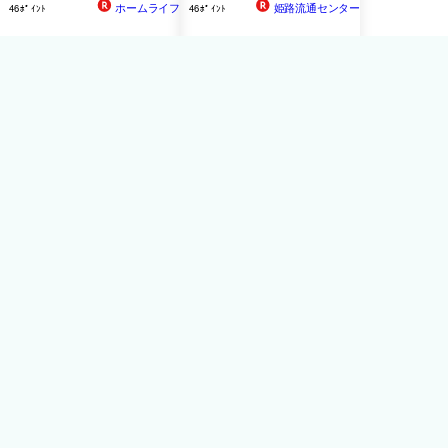
ホームライフ
姫路流通センター
46ﾎﾟｲﾝﾄ
46ﾎﾟｲﾝﾄ
【お一人様1個限り】SK11
SK11 内装バールハンマー
内装バールハンマー付250V
付250V CNH-2
CNH-2
2,560円
送料無料
イースクエア
50ﾎﾟｲﾝﾄ
SK11 内装バールハンマー
付250V (CNH-2)