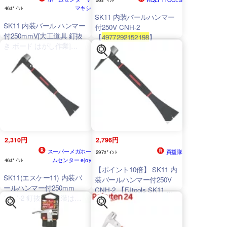
マキシ
46ﾎﾟｲﾝﾄ
SK11 内装バールハンマー
SK11 内装バール ハンマー
付250V CNH-2
付250mmV[大工道具 釘抜
【
4977292152198
】
き ボード はがし作業]
CNH-2
2,310円
2,796円
スーパーメガホー
買援隊
297ﾎﾟｲﾝﾄ
ムセンター ejoy
46ﾎﾟｲﾝﾄ
【ポイント10倍】 SK11 内
SK11(エスケー11) 内装バ
装バールハンマー付250V
ールハンマー付250mm
CNH-2 【FJtools SK11 内
CNH-2 釘抜き・内装はが
装バールハンマー付250V
し作業
4977292152198
CNH-2 大工道具 バール 内
装バール
4977292152198