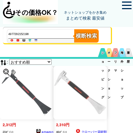
その価格OK？
ネットショップをかき集め
まとめて検索 最安値
横断検索
シ
オ
フ
海
履
:
ョ
ー
リ
外
歴
ッ
ク
マ
シ
ピ
シ
ョ
ン
ョ
ッ
グ
ン
プ
2,312円
2,310円
amazon
クローバー資材館
23ﾎﾟｲﾝﾄ
46ﾎﾟｲﾝﾄ