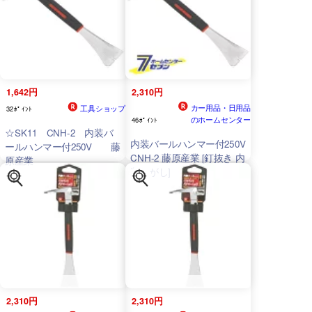
1,642円
2,310円
カー用品・日用品
工具ショップ
32ﾎﾟｲﾝﾄ
のホームセンター
46ﾎﾟｲﾝﾄ
☆SK11 CNH-2 内装バ
内装バールハンマー付250V
ールハンマー付250V 藤
CNH-2 藤原産業 [釘抜き 内
原産業
装はがし]
2,310円
2,310円