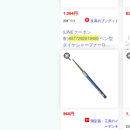
1,064円
8
文具のブングット
20ﾎﾟｲﾝﾄ
(LINEクーポン
（
有)
4977292819480
ペン型
ン
ダイヤシャープナーG
ナ
4977292819480 E-Value 藤
原産業 ペン型ダイヤモンド
シャープナー GOLD ダイ
ヤモンドヤスリ
968円
1
測定器・工具のイ
ーデンキ
22