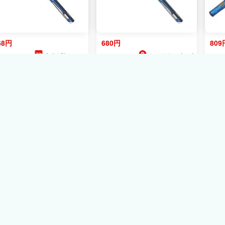
68円
680円
809
あきばおー ショ
ホームセンターヤ
ップ
マキシ
12ﾎﾟｲﾝﾄ
メール便選択可】E-
E-Value ペン型ダイヤモン
E-
alue EPDS-400G ペン型
ドシャープナー GOLD
ドシ
イヤシャープナーG
#400相当 EPDS400G
#40