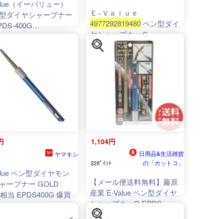
Value（イーバリュー）
Ｅ−Ｖａｌｕｅ
型ダイヤシャープナー
4977292819480
ペン型ダイ
PDS-400G
ヤシャープナーＧ
292819480
4977292819480
円
1,104円
日用品&生活雑貨
ヤマキシ
の「カットコ」
22ﾎﾟｲﾝﾄ
Value ペン型ダイヤモン
【メール便送料無料】藤原
ャープナー GOLD
産業 E-Value ペン型ダイヤ
0相当 EPDS400G 爆買
シャープナーG EPDS-
400G 1個