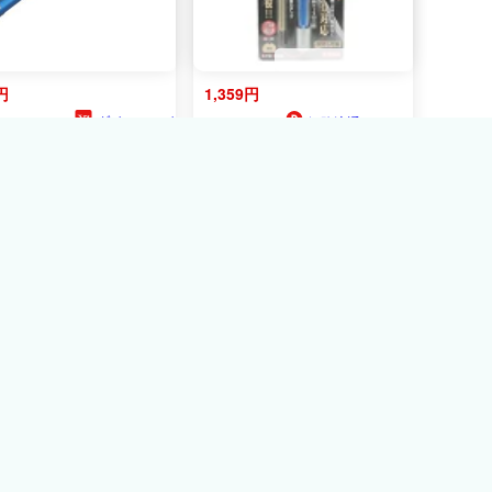
円
1,359円
ダイユーエイ
姫路流通センター
26ﾎﾟｲﾝﾄ
ト.com
【送料込】藤原産業 E-
Value ペン型ダイヤモン
Value ペン型ダイヤシャー
ャープナー GOLD
プナーG EPDS-400G 1個
0相当 EPDS-400G