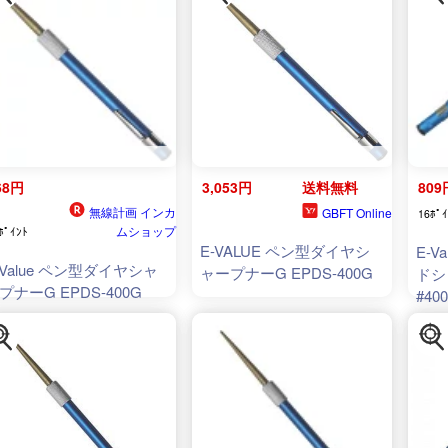
68円
3,053円
送料無料
809
無線計画 インカ
GBFT Online
16ﾎﾟｲ
ムショップ
ﾎﾟｲﾝﾄ
E-VALUE ペン型ダイヤシ
E-
-Value ペン型ダイヤシャ
ャープナーG EPDS-400G
ドシ
プナーG EPDS-400G
#40