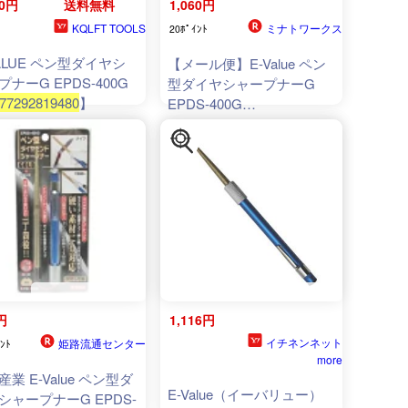
80円
送料無料
1,060円
KQLFT TOOLS
ミナトワークス
20ﾎﾟｲﾝﾄ
VALUE ペン型ダイヤシ
【メール便】E-Value ペン
プナーG EPDS-400G
型ダイヤシャープナーG
77292819480
】
EPDS-400G
4977292819480
[ヤスリ ヤ
スリ(企画品)]
円
1,116円
イチネンネット
姫路流通センター
ﾝﾄ
more
業 E-Value ペン型ダ
E-Value（イーバリュー）
シャープナーG EPDS-