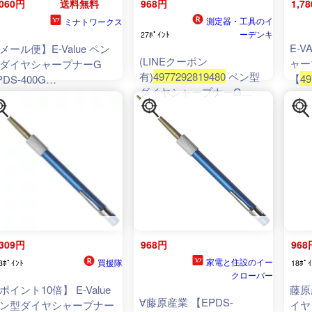
,060円
送料無料
968円
1,7
測定器・工具のイ
ミナトワークス
ーデンキ
27ﾎﾟｲﾝﾄ
E-
メール便】E-Value ペン
(LINEクーポン
ャー
ダイヤシャープナーG
有)
4977292819480
ペン型
【
49
PDS-400G
ダイヤシャープナーG
77292819480
[ヤスリ]
4977292819480 E-Value 藤
原産業 ペン型ダイヤモンド
シャープナー GOLD ダイ
ヤモンドヤスリ
,309円
968円
968
家電と住設のイー
買援隊
3ﾎﾟｲﾝﾄ
18ﾎﾟｲ
クローバー
ポイント10倍】 E-Value
藤原産
∀藤原産業 【EPDS-
ン型ダイヤシャープナー
イヤ