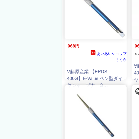
968円
9
あいあいショップ
18
さくら
∀
∀藤原産業 【EPDS-
4
400G】E-Value ペン型ダイ
ヤ
ヤシャープナーG
(
4
(
4977292819480
)