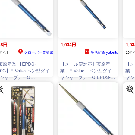
68円
1,034円
1,0
クローバー資材館
生活雑貨 yutorito
ﾎﾟｲﾝﾄ
20ﾎﾟｲ
藤原産業 【EPDS-
【メール便対応】藤原産
【メ
00G】E-Value ペン型ダイ
業 E-Value ペン型ダイ
業 
シャープナーG
ヤシャープナーG EPDS-
ヤシ
977292819480
)
400G 【品番：
40
4977292819480
】
4977