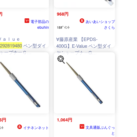
円
968円
電子部品の
あいあいショップ
ebuhin
さくら
18ﾎﾟｲﾝﾄ
Ｖａｌｕｅ
∀藤原産業 【EPDS-
292819480
ペン型ダイ
400G】E-Value ペン型ダイ
ャープナーＧ
ヤシャープナーG
7292819480 藤原産業
(
4977292819480
)
S400G
16円
1,064円
文具通販ぶんぐっ
イチネンネット
ﾝﾄ
と