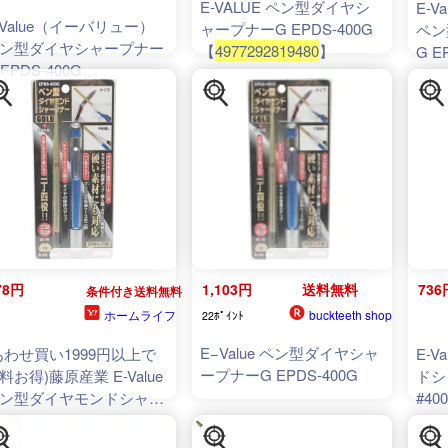
E-VALUE ペン型ダイヤシ
E-
-Value（イーバリュー）
ャープナーG EPDS-400G
ペン
ン型ダイヤシャープナー
【
4977292819480
】
G E
 EPDS-400G
4977
77292819480
78円
1,103円
送料無料
736
条件付き送料無料
ホームライフ
buckteeth shop
22ﾎﾟｲﾝﾄ
E−Value ペン型ダイヤシャ
あわせ買い1999円以上で
E-
ープナーG EPDS-400G
料お得)藤原産業 E-Value
ドシ
ン型ダイヤモンドシャー
#40
ナーGOLD EPDS-
00G(1個)