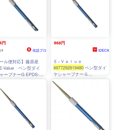
34円
968円
住設プロ
iDECA
ﾝﾄ
Ｅ−Ｖａｌｕｅ
ール便対応】藤原産
4977292819480
ペン型ダイ
E-Value ペン型ダイ
ヤシャープナーＧ
ャープナーG EPDS-
4977292819480 藤原産業
0G 【品番：
EPDS400G
292819480
】