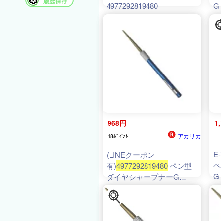
履歴保存
4977292819480
G 
V
プ
道
49
れ
968円
1
アカリカ
18ﾎﾟｲﾝﾄ
E
(LINEクーポン
ペ
有)
4977292819480
ペン型
G
ダイヤシャープナーG
49
4977292819480 E-Value 藤
原産業 ペン型ダイヤモンド
シャープナー GOLD ダイ
ヤモンドヤスリ