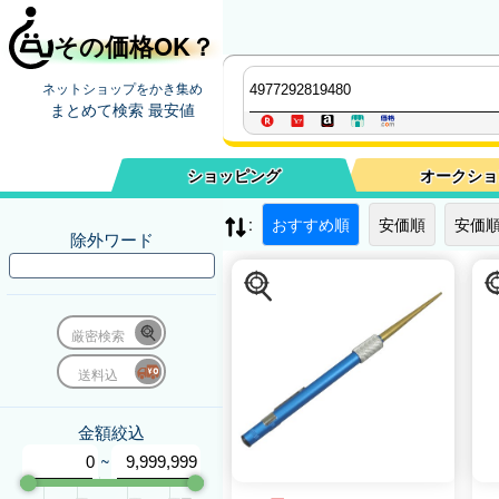
その価格OK？
ネットショップをかき集め
まとめて検索 最安値
ショッピング
オークショ
:
おすすめ順
安価順
安価順
除外ワード
厳密検索
送料込
金額絞込
~