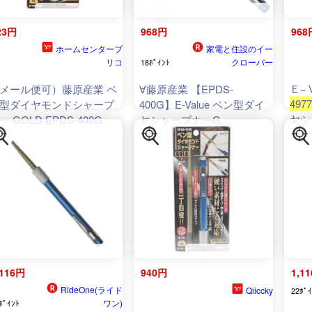
23円
968円
968
ホームセンターブ
家電と住設のイー
リコ
クローバー
18ﾎﾟｲﾝﾄ
Ｅ−
メール便可）藤原産業 ペ
∀藤原産業 【EPDS-
4977
型ダイヤモンドシャープ
400G】E-Value ペン型ダイ
ヤシ
ー GOLD EPDS-400G
ヤシャープナーG
497
(
4977292819480
)
EPD
,116円
940円
1,1
RideOne(ライド
Qiiccky
22ﾎﾟｲ
ワン)
ﾎﾟｲﾝﾄ