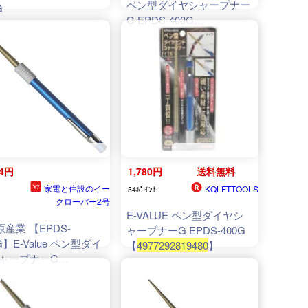
ペン型ダイヤシャープナー
G
G EPDS-400G
4977292819480
94円
1,780円
送料無料
家電と住設のイー
KQLFTTOOLS
34ﾎﾟｲﾝﾄ
クローバー2号
E-VALUE ペン型ダイヤシ
原産業 【EPDS-
ャープナーG EPDS-400G
G】E-Value ペン型ダイ
【
4977292819480
】
ャープナーG
7292819480
)