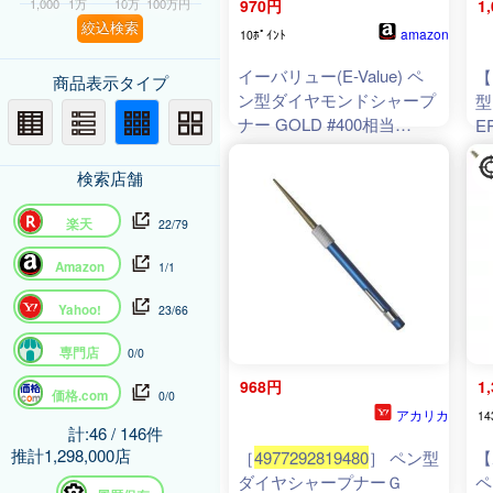
1,000
1万
10万
100万円
970円
1
絞込検索
amazon
10ﾎﾟｲﾝﾄ
イーバリュー(E-Value) ペ
【
商品表示タイプ
ン型ダイヤモンドシャープ
型
ナー GOLD #400相当
E
EPDS-400G 1丁4役(平・半
49
丸・先細・V溝)
検索店舗
楽天
22/79
Amazon
1/1
Yahoo!
23/66
専門店
0/0
968円
1
価格.com
0/0
アカリカ
14
計:46 / 146件
推計1,298,000店
［
4977292819480
］ ペン型
【
ダイヤシャープナーＧ
ペ