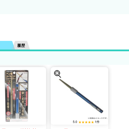
履歴
5.0
1件