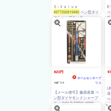
Ｅ−Ｖａｌｕｅ
E
4977292819480
ペン型ダイ
ペ
ヤシャープナーＧ
G
49
4977292819480 藤原産業
EPDS400G
823円
9
ホームセンターブ
リコ
16ﾎﾟｲﾝﾄ
(
【メール便可】藤原産業 ペ
送
ン型ダイヤモンドシャープ
ペ
ナー GOLD EPDS-400G
プ
4