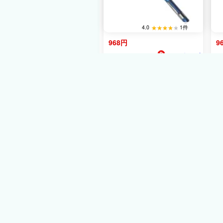
4.0
1件
968円
9
あきばお〜支
18ﾎﾟｲﾝﾄ
【E-Value】E-Value EPDS-
【
400G ペン型ダイヤシャー
V
プナーG
ダ
968円