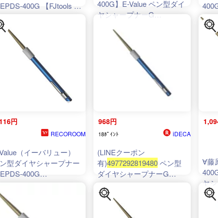
400G】E-Value ペン型ダイ
EPDS-400G 【FJtools E-
400
ヤシャープナーG
alue ペン型ダイヤシャー
(
4977292819480
)
ナーG EPDS-400G 大工
具 ヤスリ 販促 ヤスリ
77292819480
】【おしゃ
 おすすめ】[CB99]
,116円
968円
1,0
RECOROOM
iDECA
18ﾎﾟｲﾝﾄ
-Value（イーバリュー）
(LINEクーポン
∀藤
ン型ダイヤシャープナー
有)
4977292819480
ペン型
400
 EPDS-400G
ダイヤシャープナーG
ヤシ
77292819480
4977292819480 E-Value 藤
(
497
原産業 ペン型ダイヤモンド
シャープナー GOLD ダイ
ヤモンドヤスリ