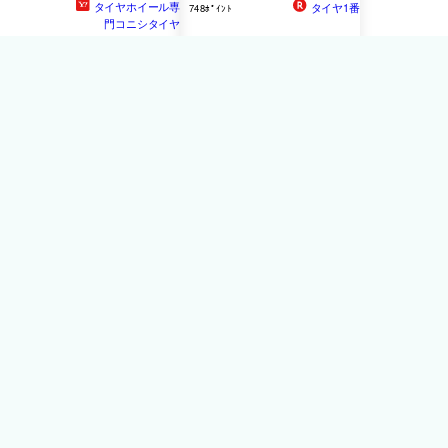
タイヤホイール専
タイヤ1番
748ﾎﾟｲﾝﾄ
門コニシタイヤ
1本 サマータイヤ
送料無料 サマータイヤ 2本
245/40R18 93W ダンロップ
セット 245/40R18 93W 18
ディレッツァ Z3 DUNLOP
インチ ダンロップ ディレ
DIREZZA Z3
ッツァZ3 新品 DUNLOP
DIREZZA Z3
58,980円
送料無料
ブランドタイヤ
2本セット 245/40R18 93W
DUNLOP ダンロップ
DIREZZA ディレッツァ Z3
ZIII タイヤのみ 送料無料