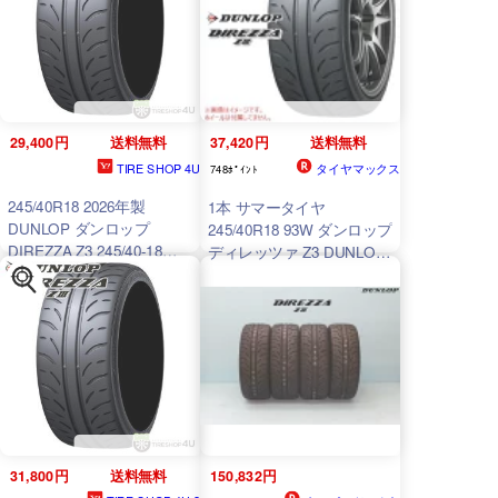
29,400円
送料無料
37,420円
送料無料
TIRE SHOP 4U
タイヤマックス
748ﾎﾟｲﾝﾄ
245/40R18 2026年製
1本 サマータイヤ
DUNLOP ダンロップ
245/40R18 93W ダンロップ
DIREZZA Z3 245/40-18
ディレッツァ Z3 DUNLOP
93W サマータイヤ 新品1本
DIREZZA Z3
価格
31,800円
送料無料
150,832円