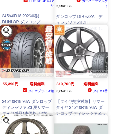
TIRE SHOP 4U 2
カーパーツマルケ
号
イ
3,016ﾎﾟｲﾝﾄ
245/40R18 2026年製
ダンロップ DIREZZA デ
DUNLOP ダンロップ
ィレッツァ Z3 ZIII
DIREZZA Z3 245/40-18
245/40R18 93W 245/40-18
93W サマータイヤ 新品1本
2454018 4本セット
価格
55,390円
送料無料
310,700円
送料無料
タイヤプライス館
タイヤ1番
6,214ﾎﾟｲﾝﾄ
245/40R18 93W ダンロップ
【タイヤ交換対象】サマー
ディレッツァ Z3 夏サマー
タイヤ 245/40R18 93W ダ
タイヤ単品1本価格《2本以
ンロップ ディレッツァ Z3
上ご購入で送料無料》
エンケイ パフォーマンスラ
イン PF07 8.5-18 タイヤホ
イール4本セット