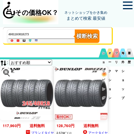
その価格OK？
ネットショップをかき集め
まとめて検索 最安値
横断検索
シ
オ
フ
海
履
:
ョ
ー
リ
外
歴
ッ
ク
マ
シ
ピ
シ
ョ
ン
ョ
ッ
グ
ン
プ
117,960円
送料無料
128,760円
送料無料
ブランドタイヤ
アークタイヤ
2,574ﾎﾟｲﾝﾄ