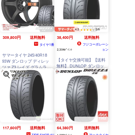
4.5
2件
309,800円
送料無料
38,400円
送料無料
フジコーポレーシ
タイヤ1番
ョン
2,304ﾎﾟｲﾝﾄ
サマータイヤ 245/40R18
【タイヤ交換可能】【送料
93W ダンロップ ディレッ
無料】 DUNLOP ダンロッ
ツァ Z3 レイズ グラムライ
プ ディレッツァ ZIII Z3
ツ 57DR スペックD 8.5-18
245/40R18 93W 夏タイヤ
サマータイヤ 単品1本価格
117,600円
送料無料
64,380円
送料無料
TIRE SHOP 4U
アークタイヤ
1,286ﾎﾟｲﾝﾄ