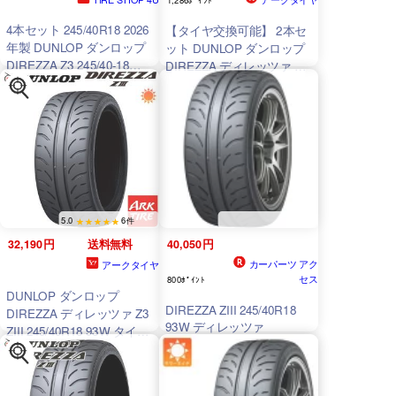
4本セット 245/40R18 2026
【タイヤ交換可能】 2本セ
年製 DUNLOP ダンロップ
ット DUNLOP ダンロップ
DIREZZA Z3 245/40-18
DIREZZA ディレッツァ Z3
93W サマータイヤ 新品4本
ZIII 245/40R18 93W 送料無
価格
料 タイヤ単品2本価格
5.0
6件
32,190円
送料無料
40,050円
カーパーツ アク
アークタイヤ
セス
800ﾎﾟｲﾝﾄ
DUNLOP ダンロップ
DIREZZA ZIII 245/40R18
DIREZZA ディレッツァ Z3
93W ディレッツァ
ZIII 245/40R18 93W タイヤ
単品1本価格