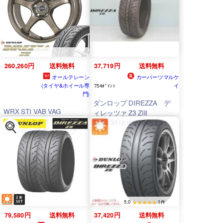
260,260円
送料無料
37,719円
送料無料
オールテレーン
カーパーツマルケ
(タイヤ&ホイール専
イ
754ﾎﾟｲﾝﾄ
門)
ダンロップ DIREZZA デ
WRX STI VAB VAG
ィレッツァ Z3 ZIII
245/40R18 ホイールセット
245/40R18 93W 245/40-18
| ダンロップ ディレッツァ
≪1本≫
Z3 & CR5 18インチ 5穴
114.3
5.0
1件
79,580円
送料無料
37,420円
送料無料