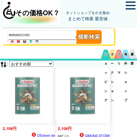
その価格OK？
ネットショップをかき集め
まとめて検索 最安値
横断検索
シ
オ
フ
海
履
:
ョ
ー
リ
外
歴
ッ
ク
マ
シ
ピ
シ
ョ
ン
ョ
ッ
グ
ン
プ
2,106円
2,106円
DE(desir de
SIMONS STORE
42ﾎﾟｲﾝﾄ