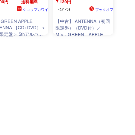
900円
送料無料
7,139円
ショップカワイ
ブックオフ
142ﾎﾟｲﾝﾄ
. GREEN APPLE
【中古】 ANTENNA（初回
TENNA ［CD+DVD］＜
限定盤）（DVD付）／
限定盤＞ 5thアルバム
Mrs．GREEN APPLE
テナ【新品未開封】
ャンセル不可商品】
k-3K