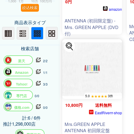
1,000
1万
10万
100万円
0円
1
絞込検索
amazon
ANTENNA (初回限定盤) -
商品表示タイプ
M
Mrs. GREEN APPLE (DVD
A
付)
C
検索店舗
楽天
2/2
Amazon
1/1
Yahoo!
3/3
専門店
5.0
3件
0/0
10,800円
送料無料
価格.com
0/0
EastRiverrr-shop
計:6 / 6件
推計1,298,000店
Mrs.GREEN APPLE
ANTENNA 初回限定盤