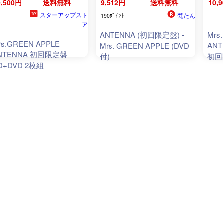
0,500円
送料無料
9,512円
送料無料
10,
スターアップスト
梵たん
190ﾎﾟｲﾝﾄ
ア
ANTENNA (初回限定盤) -
Mrs
rs.GREEN APPLE
AN
Mrs. GREEN APPLE (DVD
NTENNA 初回限定盤
付)
初回
D+DVD 2枚組
アン
【キ
Nirt