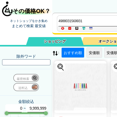
その価格OK？
ネットショップをかき集め
まとめて検索 最安値
ショッピング
オークショ
:
おすすめ順
安価順
安価順
除外ワード
厳密検索
送料込
金額絞込
~