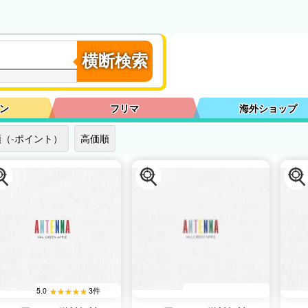
横断検索
ン
フリマ
海外ショップ
（-ポイント）
高価順
5.0
3件