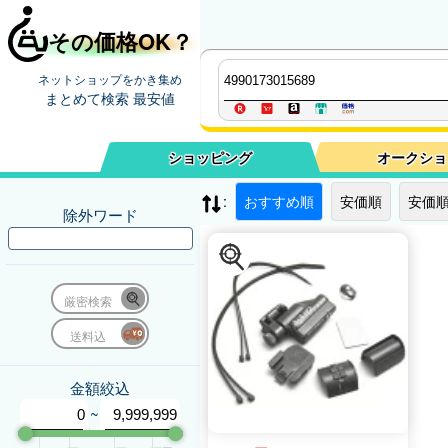
その価格OK？
ネットショップをかき集め
まとめて検索 最安値
ショッピング
オークショ
:
おすすめ順
安価順
安価順
除外ワード
厳密検索
送料込
金額絞込
~