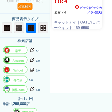
1,000
1万
10万
100万円
3,880円
絞込検索
ビック(ビックカ
メラ×楽天)
228ﾎﾟｲﾝﾄ
商品表示タイプ
キャットアイ｜CATEYE パ
ーツキット 169-6590
検索店舗
楽天
1/1
Amazon
0/0
Yahoo!
0/0
専門店
0/0
価格.com
0/0
計:1 / 1件
推計1,298,000店