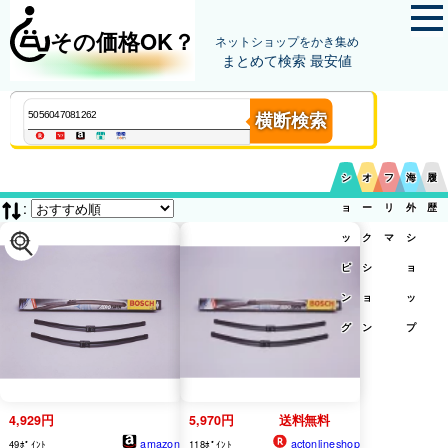
その価格OK？
ネットショップをかき集め
まとめて検索 最安値
横断検索
シ
オ
フ
海
履
:
ョ
ー
リ
外
歴
ッ
ク
マ
シ
ピ
シ
ョ
ン
ョ
ッ
グ
ン
プ
4,929円
5,970円
送料無料
amazon
actonlineshop
49ﾎﾟｲﾝﾄ
118ﾎﾟｲﾝﾄ