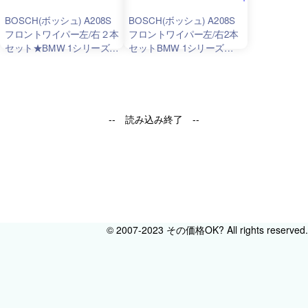
BOSCH(ボッシュ) A208S
BOSCH(ボッシュ) A208S
フロントワイパー左/右２本
フロントワイパー左/右2本
セット★BMW 1シリーズ
セットBMW 1シリーズ
[E81/E82/E87/E88] ★右ハ
[E81/E82/E87/E88] 右ハン
ンドル車専用
ドル車専用
-- 読み込み終了 --
© 2007-2023 その価格OK? All rights reserved.