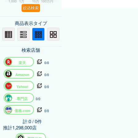
1,000
1万
10万
100万円
絞込検索
商品表示タイプ
検索店舗
楽天
0/0
Amazon
0/0
Yahoo!
0/0
専門店
0/0
価格.com
0/0
計:0 / 0件
推計1,298,000店