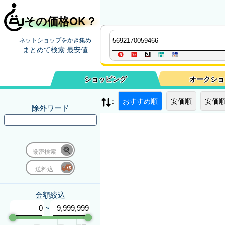
その価格OK？
ネットショップをかき集め
まとめて検索 最安値
ショッピング
オークショ
:
おすすめ順
安価順
安価順
除外ワード
厳密検索
送料込
金額絞込
~