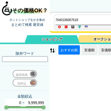
その価格OK？
ネットショップをかき集め
まとめて検索 最安値
ショッピング
オークショ
:
おすすめ順
安価順
安価順
除外ワード
厳密検索
送料込
金額絞込
~