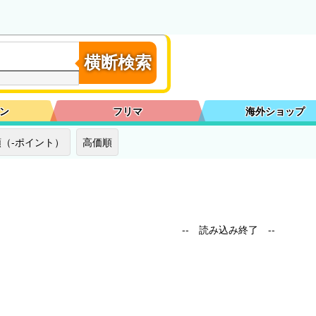
横断検索
ン
フリマ
海外ショップ
（-ポイント）
高価順
-- 読み込み終了 --