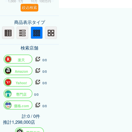
1,000
1万
10万
100万円
絞込検索
商品表示タイプ
検索店舗
楽天
0/0
Amazon
0/0
Yahoo!
0/0
専門店
0/0
価格.com
0/0
計:0 / 0件
推計1,298,000店