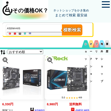
その価格OK？
ネットショップをかき集め
まとめて検索 最安値
横断検索
シ
オ
フ
海
履
:
ョ
ー
リ
外
歴
ッ
ク
マ
シ
ピ
シ
ョ
ン
ョ
ッ
グ
ン
プ
5.0
4件
6,330円
8,980円
送料無料
amazon
Joshin web
300ﾎﾟｲﾝﾄ