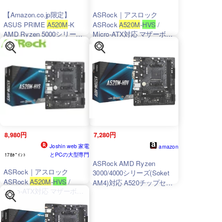
【Amazon.co.jp限定】
ASRock｜アスロック
ASUS PRIME
A520M
-K
ASRock
A520M
-
HVS
/
AMD Ryzen 5000シリーズ
Micro-ATX対応 マザーボー
AM4 対応 A520 チップセッ
ド A520M-HVS 返品種別B
ト 搭載 mATX マザーボー
ド/国内正規代理店品
8,980円
7,280円
Joshin web 家電
amazon
とPCの大型専門
178ﾎﾟｲﾝﾄ
ASRock AMD Ryzen
ASRock｜アスロック
3000/4000シリーズ(Soket
ASRock
A520M
-
HVS
/
AM4)対応 A520チップセッ
Micro-ATX対応 マザーボー
ト搭載 Micro ATX マザーボ
ド A520M-HVS
ード 【国内正規代理店品】
A520M
-HDV