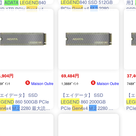
LEGEND
840 SSD 512GB
】
ADATA
LEGEND
840
用】
PCIe
Gen4
x4
M.2
2280 ソ
SD 1TB PCIe
Gen4
x4
SSD
リッドステートドライブ
.2
2280 ソリッドステー
M.2
ALEG-840-512GCS
ドライブ ALEG-840-
トドラ
TCS
512
4,904円
69,484円
37,
Maison Outre
Maison Outre
8ﾎﾟｲﾝﾄ
1,388ﾎﾟｲﾝﾄ
748ﾎﾟ
エイデータ】 SSD
【エイデータ】 SSD
【エ
EGEND
860 500GB PCIe
LEGEND
860 2000GB
LEG
en4
x4
M.2
2280 最大読込
PCIe
Gen4
x4
M.2
2280 最
PCI
度6000MB/秒 PS5 対応
大読込速度6000MB/秒 PS5
大読込
り外し可能なヒートシン
対応 取り外し可能なヒート
対応
 SLEG-860-500GCS-I
シンク SLEG-860-
シンク
2000GCS-I
100