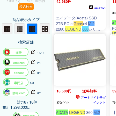
1,000
1万
10万
100万円
42,980円
1
絞込検索
amazon
36
エイデータ(Adata) SSD
商品表示タイプ
A
2TB PCIe
Gen4
x4
M.2
P
2280
LEGEND
800
シリー
L
ズ ALEG-800-2000GCS-EC
A
検索店舗
楽天
16/16
Amazon
2/2
Yahoo!
0/0
専門店
0/0
18,500円
送料無料
3
価格.com
0/0
アーキサイト@ダ
計:18 / 18件
イレクト
370ﾎﾟｲﾝﾄ
79
推計1,298,000店
ADATA
LEGEND
860
M.2
【