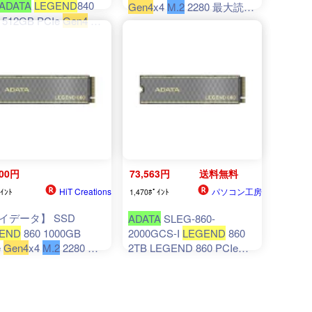
ADATA
LEGEND
840
Gen4
x4
M.2
2280 最大読込
 512GB PCIe
Gen4
x4
速度6000MB/秒 PS5 対応
2280 ソリッドステー
取り外し可能なヒートシン
イブ ALEG-840-
ク SLEG-860-500GCS-I
GCS
400円
73,563円
送料無料
HiT Creations
パソコン工房
ｲﾝﾄ
1,470ﾎﾟｲﾝﾄ
イデータ】 SSD
ADATA
SLEG-860-
END
860 1000GB
2000GCS-I
LEGEND
860
e
Gen4
x4
M.2
2280 最
2TB LEGEND 860 PCIe
Gen4
x4
M.2
2280 ソリッ
速度6000MB/秒 PS5
ドステートドライブ 2TB
 取り外し可能なヒート
 SLEG-860-
0GCS-I