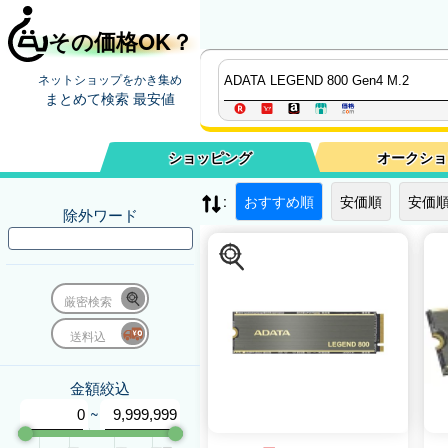
その価格OK？
ネットショップをかき集め
まとめて検索 最安値
ショッピング
オークショ
:
おすすめ順
安価順
安価順
除外ワード
厳密検索
送料込
金額絞込
~