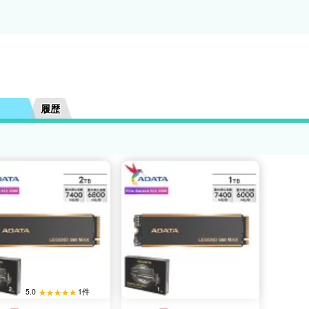
履歴
5.0
1件