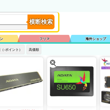
横断検索
ン
フリマ
海外ショップ
（-ポイント）
高価順