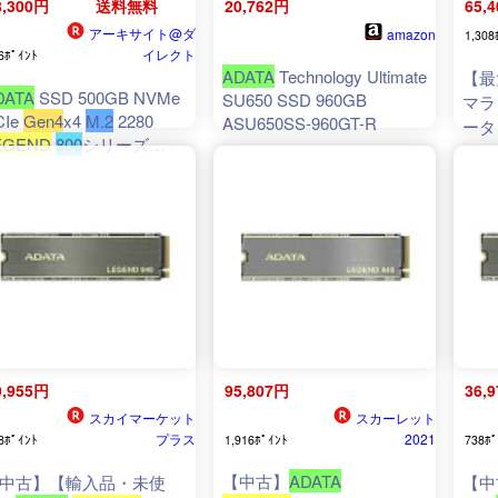
8,300円
送料無料
20,762円
65,
アーキサイト@ダ
amazon
1,308
イレクト
6ﾎﾟｲﾝﾄ
ADATA
Technology Ultimate
【最
DATA
SSD 500GB NVMe
SU650 SSD 960GB
マラ
CIe
Gen4
x4
M.2
2280
ASU650SS-960GT-R
ータ
EGEND
800
シリーズ
Max
LEG-800-500GCS
22
740
読み
ィン
ヒー
ュ 
NVM
化 S
9,955円
95,807円
36,
スカイマーケット
スカーレット
プラス
2021
8ﾎﾟｲﾝﾄ
1,916ﾎﾟｲﾝﾄ
738ﾎﾟ
【中古】
ADATA
中古】【輸入品・未使
【中