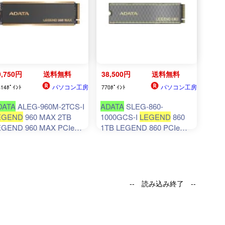
0,750円
送料無料
38,500円
送料無料
パソコン工房
パソコン工房
814ﾎﾟｲﾝﾄ
770ﾎﾟｲﾝﾄ
DATA
ALEG-960M-2TCS-I
ADATA
SLEG-860-
EGEND
960 MAX 2TB
1000GCS-I
LEGEND
860
EGEND 960 MAX PCIe
1TB LEGEND 860 PCIe
en4
x4
M.2
2280 ソリッ
Gen4
x4
M.2
2280 ソリッ
ステートドライブ 2TB
ドステートドライブ 1TB
-- 読み込み終了 --