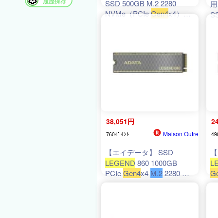
履歴保存
SSD 500GB M.2 2280
用
NVMe（PCIe
Gen4
x4）
S
Read：5000MB/s Write：
M
3000MB/s ヒートシンク付
ト
属 SLEG-860-500GCS
1
38,051円
2
Maison Outre
760ﾎﾟｲﾝﾄ
49
【エイデータ】 SSD
【
LEGEND
860 1000GB
L
PCIe
Gen4
x4
M.2
2280 最
G
大読込速度6000MB/秒 PS5
速
対応 取り外し可能なヒート
取
シンク SLEG-860-
ク
1000GCS-I