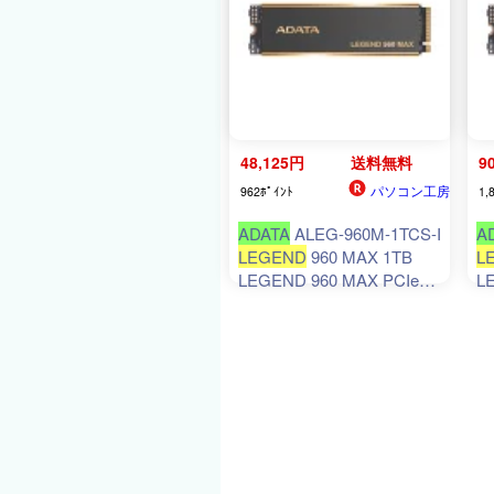
48,125円
送料無料
9
パソコン工房
962ﾎﾟｲﾝﾄ
1,
ADATA
ALEG-960M-1TCS-I
A
LEGEND
960 MAX 1TB
L
LEGEND 960 MAX PCIe
L
Gen4
x4
M.2
2280 ソリッ
G
ドステートドライブ 1TB
ド