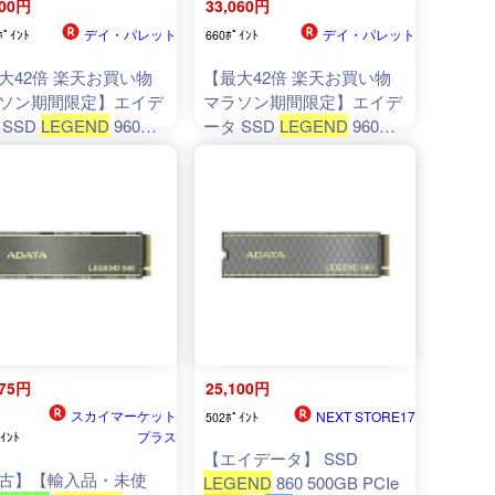
400円
33,060円
デイ・パレット
デイ・パレット
ﾎﾟｲﾝﾄ
660ﾎﾟｲﾝﾄ
大42倍 楽天お買い物
【最大42倍 楽天お買い物
ソン期間限定】エイデ
マラソン期間限定】エイデ
 SSD
LEGEND
960
ータ SSD
LEGEND
960
 2TB PCIe
Gen4
x4
M.2
Max 1TB PCIe
Gen4
x4
M.2
80 最大読込速度
2280 最大読込速度
0MB/秒 最大7400MB秒
7400MB/秒 最大7400MB秒
込み6
800
MB秒 冷却フ
読み込み6
800
MB秒 冷却フ
搭載 放熱設計 アルミ
ィン搭載 放熱設計 アルミ
トシンク SLCキャッシ
ヒートシンク SLCキャッシ
DRAMキャッシュ
ュ DRAMキャッシュ
e1.4対応 AES256暗号
NVMe1.4対応 AES256暗号
SDTool
化SSDToolB
975円
25,100円
スカイマーケット
NEXT STORE17
502ﾎﾟｲﾝﾄ
プラス
ｲﾝﾄ
【エイデータ】 SSD
古】【輸入品・未使
LEGEND
860 500GB PCIe