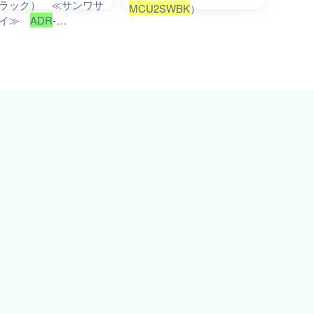
ラック） ≪サンワサ
MCU2SWBK
）
ライ≫
ADR
-
U2SWBK
【離島 発送
】