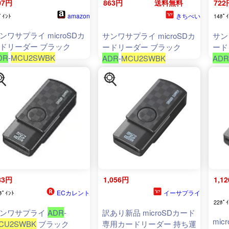
07円
863円
送料無料
722
amazon
きちべい
ﾟｲﾝﾄ
14ﾎﾟｲ
ンワサプライ microSDカ
サンワサプライ microSDカ
サン
ドリーダー ブラック
ードリーダー ブラック
ード
DR
-
MCU2SWBK
ADR
-
MCU2SWBK
ADR
[AD
83円
1,056円
1,1
ECカレント
イーサプライ
ﾎﾟｲﾝﾄ
22ﾎﾟｲ
ンワサプライ
ADR
-
訳あり新品 microSDカード
mi
CU2SWBK
ブラック
専用カードリーダー 持ち運