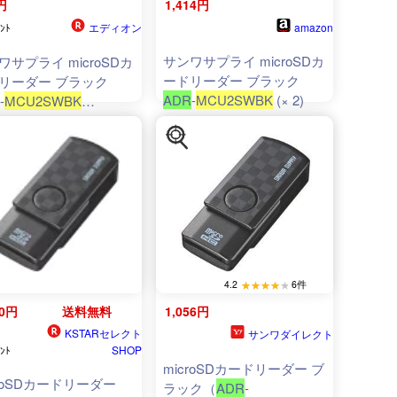
円
1,414円
エディオン
amazon
ﾝﾄ
サンワサプライ microSDカ
ワサプライ microSDカ
ードリーダー ブラック
リーダー ブラック
ADR
-
MCU2SWBK
(× 2)
-
MCU2SWBK
RMCU2SWBK]
4.2
6件
20円
送料無料
1,056円
KSTARセレクト
サンワダイレクト
SHOP
ﾝﾄ
microSDカードリーダー ブ
croSDカードリーダー
ラック（
ADR
-