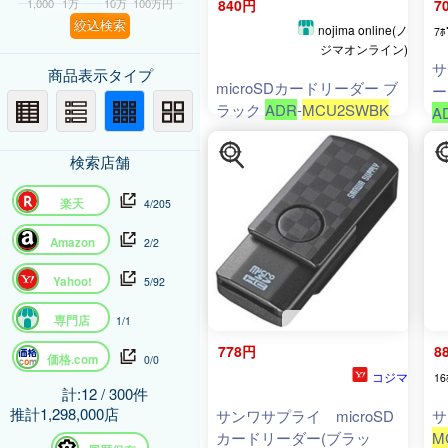
1,000
1万
10万
100万円
840円
7
絞込検索
nojima online(ノ
7ﾎ
ジマオンライン)
サ
商品表示タイプ
microSDカードリーダー ブ
ー
ラック
ADR
-
MCU2SWBK
A
検索店舗
楽天
4/205
Amazon
2/2
Yahoo!
5/92
専門店
1/1
778円
8
価格.com
0/0
コジマ
16
計:12 / 300件
推計1,298,000店
サンワサプライ microSD
サ
カードリーダー(ブラッ
M