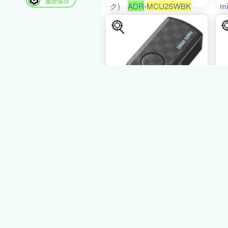
履歴保存
ク)
ADR
-
MCU2SWBK
m
ド
A
4.0
2件
740円
1
ビック(ビックカ
メラ×楽天)
14ﾎﾟｲﾝﾄ
m
サンワサプライ｜SANWA
リ
SUPPLY
ADR
-
ド
MCU2SWBK
microSD専用
M
カードリーダー ブラック
ラ
[USB2.0]
[ADRMCU2SWBK]