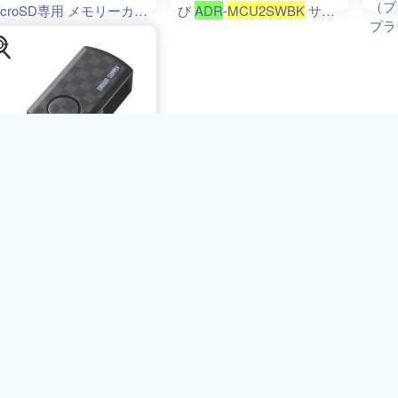
（ブ
icroSD専用 メモリーカー
び
ADR
-
MCU2SWBK
サン
プ
リーダー
ワサプライ 外装に傷・汚れ
MC
DRMCU2SWBK
あり
不可
,056円
イーサプライ
icroSDカード専用カード
ーダー マイクロSDカー
 ブラック
ADR
-
CU2SWBK
サンワサプ
イ ネコポス対応