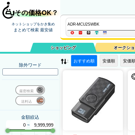
その価格OK？
ネットショップをかき集め
まとめて検索 最安値
ショッピング
オークショ
:
おすすめ順
安価順
安価順
除外ワード
厳密検索
送料込
金額絞込
~