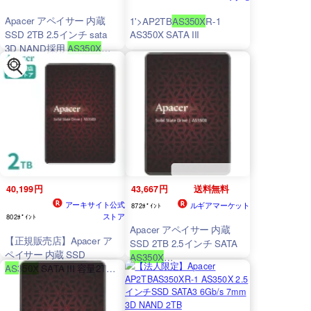
Apacer アペイサー 内蔵
1
'>AP2TB
AS350X
R-1
SSD 2TB 2.5インチ sata
AS350X SATA III
3D NAND採用
AS350X
1
'>AP2TBAS350XR-1
40,199円
43,667円
送料無料
アーキサイト公式
ルギアマーケット
872ﾎﾟｲﾝﾄ
ストア
802ﾎﾟｲﾝﾄ
Apacer アペイサー 内蔵
【正規販売店】Apacer ア
SSD 2TB 2.5インチ SATA
ペイサー 内蔵 SSD
AS350X
AS350X
SATA III 容量2TB
1
'>AP2TBAS350XR-1
1
'>AP2TBAS350XR-1メー
カー3年保証 SATA3 6.0Gb/
秒インターフェース対応 最