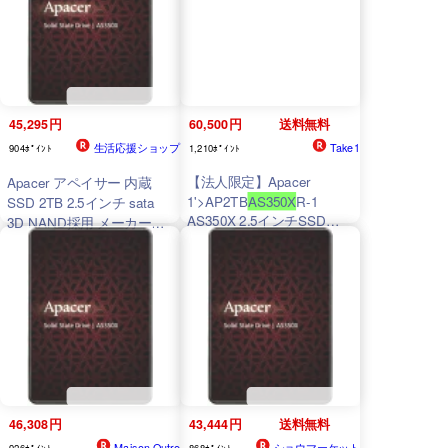
大560/540 MB/秒
45,295円
60,500円
送料無料
生活応援ショップ
Take1
904ﾎﾟｲﾝﾄ
1,210ﾎﾟｲﾝﾄ
【法人限定】Apacer
Apacer アペイサー 内蔵
1
'>AP2TB
AS350X
R-1
SSD 2TB 2.5インチ sata
AS350X 2.5インチSSD
3D NAND採用 メーカー保
SATA3 6Gb/s 7mm 3D
証 3年 国内正規代理店品
NAND 2TB
AS350X
1
'>AP2TBAS350XR-1
46,308円
43,444円
送料無料
Maison Outre
ショウマーケット
926ﾎﾟｲﾝﾄ
868ﾎﾟｲﾝﾄ