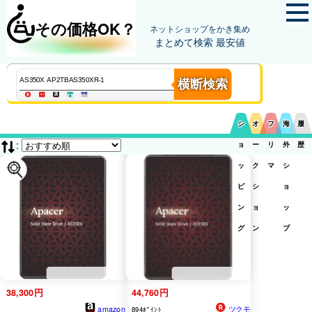
その価格OK？
ネットショップをかき集め
まとめて検索 最安値
横断検索
シ
オ
フ
海
履
:
ョ
ー
リ
外
歴
ッ
ク
マ
シ
ピ
シ
ョ
ン
ョ
ッ
グ
ン
プ
38,300円
44,760円
amazon
ツクモ
894ﾎﾟｲﾝﾄ