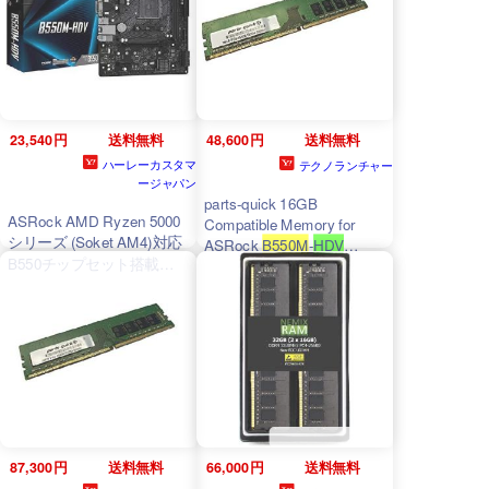
23,540円
送料無料
48,600円
送料無料
ハーレーカスタマ
テクノランチャー
ージャパン
parts-quick 16GB
ASRock AMD Ryzen 5000
Compatible Memory for
シリーズ (Soket AM4)対応
ASRock
B550M
-
HDV
B550チップセット搭載
Motherboard DDR4
Micro ATX マザーボード
3200MHz UDIMM RAM
【国内正規代理店品】
B550M
-
HDV
_並行輸入
87,300円
送料無料
66,000円
送料無料