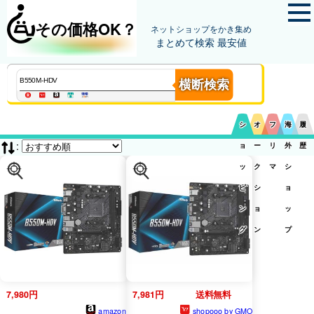
その価格OK？
ネットショップをかき集め
まとめて検索 最安値
横断検索
シ
オ
フ
海
履
:
ョ
ー
リ
外
歴
ッ
ク
マ
シ
ピ
シ
ョ
ン
ョ
ッ
グ
ン
プ
7,980円
7,981円
送料無料
amazon
shopooo by GMO