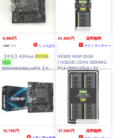
9,980円
61,800円
送料無料
じゃんぱら
テクノランチャー
198ﾎﾟｲﾝﾄ
【中古】ASRock
B550M
-
NEMIX RAM 32GB
(1X32GB) DDR4 3200MHz
HDV
PC4-25600 2Rx8 1.2V
B550/AM4/MicroATX【大
CL22 288ピン ノンECCア
須】保証期間1週間
ンバッファード UDIMM
ASRock
B550M
-
HDV
マザ
ーボード対応
16,758円
37,500円
送料無料
お取り寄せ本舗
テクノランチャー