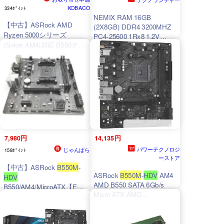
KOBACO
334ﾎﾟｲﾝﾄ
NEMIX RAM 16GB
【中古】ASRock AMD
(2X8GB) DDR4 3200MHZ
Ryzen 5000シリーズ
PC4-25600 1Rx8 1.2V
(Soket AM4)対応 B550チッ
CL22 288-PIN Non-ECC
プセット搭載 Micro ATX マ
Unbuffered UDIMM
ザーボード 【国内正規代理
Desktop PC Memory KIT
Compatible with ASRock
店品】
B550M
-
HDV
B550M
-
HDV
M
7,980円
14,135円
パワーテクノロジ
じゃんぱら
158ﾎﾟｲﾝﾄ
ーストア
【中古】ASRock
B550M
-
ASRock
B550M
-
HDV
AM4
HDV
AMD B550 SATA 6Gb/s
B550/AM4/MicroATX【EC
Micro ATX AMD
センター】保証期間1週間
Motherboard