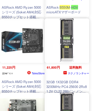
ASRock AMD Ryzen 5000
ASRock
B550M
-
HDV
シリーズ (Soket AM4)対応
microATXマザーボード
B550チップセット搭載
Micro ATX マザーボード
【国内正規代理店品】
B550M
-
HDV
11,225円
61,800円
送料無料
TalesStore
テクノランチャー
224ﾎﾟｲﾝﾄ
ASRock AMD Ryzen 5000
32GB 1X32GB DDR4
シリーズ (Soket AM4)対応
3200MHz PC4-25600 2Rx8
B550チップセット搭載
1.2V CL22 288ピン ノン
Micro ATX マザーボード 国
ECCアンバッファード
内正規代理店品
B550M
-
UDIMM NEMIX RAM
ASRock
B550M
-
HDV
マザ
HDV
ーボード対応