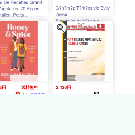
es De Recettes Grand
G?n?m?z T?rk?esiyle Evliy
Vegetalien: 70 Repas
?elebi
alien, Petits
Seyahatnmesi;Ankara
uners, Salades,
Azerbaycan Bursa Bolu
oa, Smoothies Et
Erzurum Girit Kaf 【電子書
erts
籍】[ Seyit Ali Kahraman ]
56円
送料無料
2,420円
Kobo電子書籍ス
amazon
24ﾎﾟｲﾝﾄ
トア
ﾝﾄ
映像情報メディカル 2026
y & Spice the
年4月号
tive, funny and heart-
ing romcom perfect for
mer reading【電子書