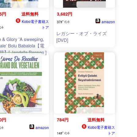
15円
送料無料
3,682円
Kobo電子書籍ス
amazon
37ﾎﾟｲﾝﾄ
トア
ﾝﾄ
レガシー・オブ・ライズ
 & Glory 'A sweeping,
[DVD]
 tale’ Bolu Babalola【電
[ Jendella Benson ]
00円
784円
送料無料
Kobo電子書籍ス
amazon
ﾝﾄ
トア
14ﾎﾟｲﾝﾄ