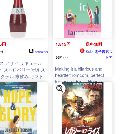
55円
1,815円
送料無料
Kobo電子書籍ス
amazon
ﾝﾄ
トア
36ﾎﾟｲﾝﾄ
ス アサヒ リキュール
Making It a hilarious and
0ml ストロベリー[ボルス
heartfelt romcom, perfect
カクテル 家飲み ギフト
for fans of Emily Henry and
Bolu Babalola【電子書籍】[
Laura Kay ]