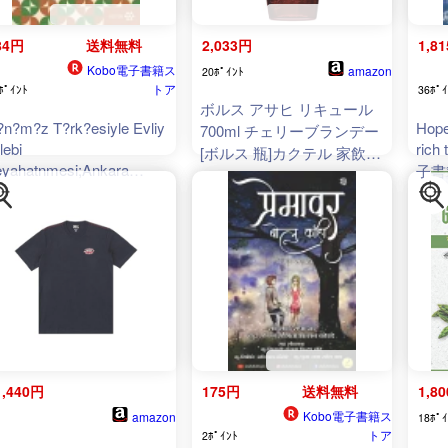
84円
送料無料
2,033円
1,8
Kobo電子書籍ス
amazon
20ﾎﾟｲﾝﾄ
トア
ﾎﾟｲﾝﾄ
36ﾎﾟｲ
ボルス アサヒ リキュール
n?m?z T?rk?esiyle Evliy
Hope
700ml チェリーブランデー
lebi
rich
[ボルス 瓶]カクテル 家飲み
yahatnmesi;Ankara
子書籍】
ギフト
erbaycan Bursa Bolu
rzurum Girit Kaf 【電子書
[ Seyit Ali Kahraman ]
1,440円
175円
送料無料
1,8
Kobo電子書籍ス
amazon
18ﾎﾟｲ
トア
2ﾎﾟｲﾝﾄ