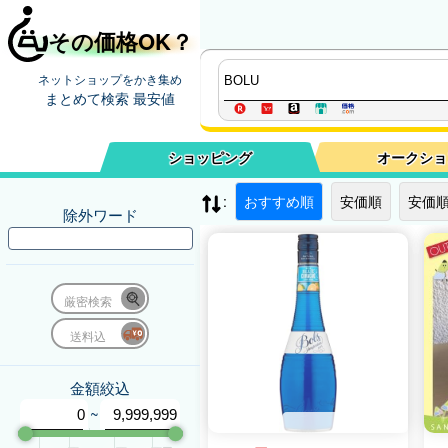
その価格OK？
ネットショップをかき集め
まとめて検索 最安値
ショッピング
オークショ
:
おすすめ順
安価順
安価順
除外ワード
厳密検索
送料込
金額絞込
~