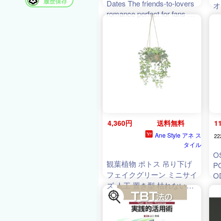
履歴保存
Dates The friends-to-lovers
オ
romance perfect for fans of
テ
Bolu Babalola!【電子書籍】
[ Jasmine Burke ]
4,360円
送料無料
1
Ane Style アネ ス
22
タイル
O
観葉植物 ポトス 吊り下げ
P
フェイクグリーン ミニサイ
O
ズ 人工 置き型 枯れないグ
R
リーン 鉢植え フェイク植
sk
po
物 鉢植え インテリア
le