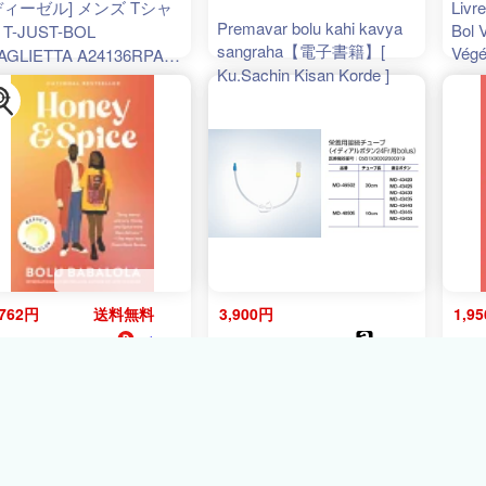
ディーゼル] メンズ Tシャ
Livr
Premavar bolu kahi kavya
Bol 
 T-JUST-BOL
sangraha【電子書籍】[
Végét
AGLIETTA A24136RPATI
Ku.Sachin Kisan Korde ]
Déje
1E ネイビー S
Quin
Dess
,762円
送料無料
3,900円
1,9
ブックス
amazon
ﾎﾟｲﾝﾄ
39ﾎﾟｲﾝﾄ
38ﾎﾟｲ
栄養用接続チューブ イディ
ney and Spice HONEY &
Hone
ICE [ Bolu Babalola ]
アルボタン 24fr用 bolus投
addic
与 30cm
melt
sum