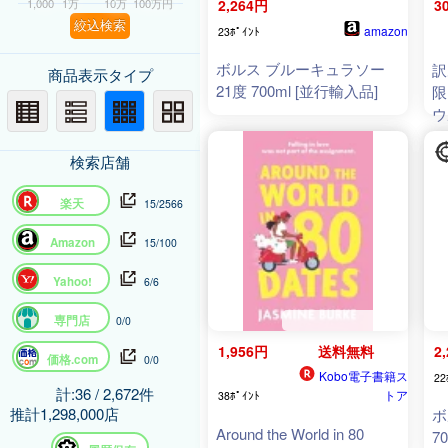
1,000
1万
10万
100万円
2,264円
3
絞込検索
amazon
23ﾎﾟｲﾝﾄ
ボルス ブルーキュラソー
訳
商品表示タイプ
21度 700ml [並行輸入品]
限
ウ
皿
ー
検索店舗
品
楽天
15/2566
Amazon
15/100
Yahoo!
6/6
専門店
0/0
1,956円
送料無料
2
価格.com
0/0
Kobo電子書籍ス
22
計:36 / 2,672件
トア
38ﾎﾟｲﾝﾄ
推計1,298,000店
ボ
Around the World in 80
7