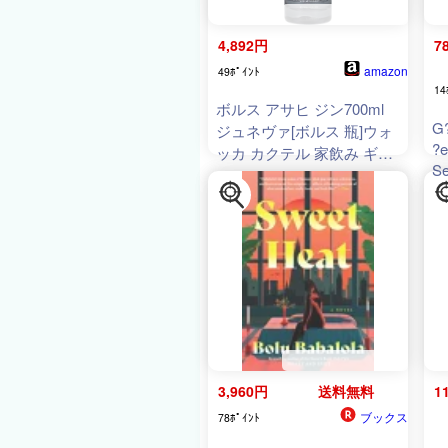
4,892円
7
amazon
49ﾎﾟｲﾝﾄ
14
ボルス アサヒ ジン700ml
G?
ジュネヴァ[ボルス 瓶]ウォ
?e
ッカ カクテル 家飲み ギフ
Se
ト
Az
E
籍】
3,960円
送料無料
1
ブックス
78ﾎﾟｲﾝﾄ