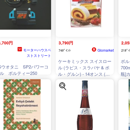
3,700円
3,790円
2,0
モーターハウスベ
Glomarket
74ﾎﾟｲﾝﾄ
21ﾎﾟｲ
ストストリート
ケーキミックス スイスロー
ボル
Sウオタニ SP2パワーコ
ル (ラピス・スラバヤ & ボ
70
ル ボルティー250
ル・グルン) - 14オンス (1
瓶]
パック) Pondan Cake Mix
Swiss Roll (Lapis Surabaya
& Bolu Gulung) - 14oz
(Pack of 1)