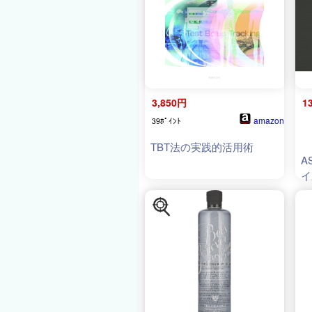
3,850円
1
amazon
39ﾎﾟｲﾝﾄ
TBT法の実践的活用術
A
イ