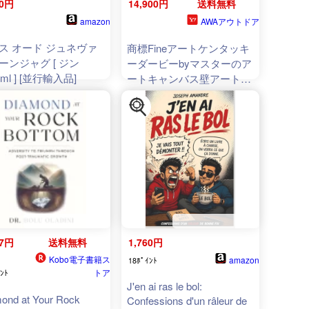
30円
14,900円
送料無料
amazon
AWAアウトドア
ス オード ジュネヴァ
商標Fineアートケンタッキ
ーンジャグ [ ジン
ーダービーbyマスターのア
0ml ] [並行輸入品]
ートキャンバス壁アート
18 by 24-Inch MA0356-
C1824GG
97円
送料無料
1,760円
Kobo電子書籍ス
amazon
18ﾎﾟｲﾝﾄ
トア
ﾝﾄ
J'en ai ras le bol:
ond at Your Rock
Confessions d'un râleur de