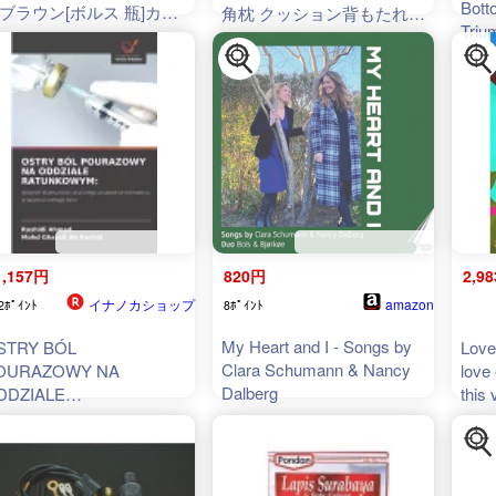
Bott
ブラウン[ボルス 瓶]カク
角枕 クッション背もたれ
Triu
ル 家飲み ギフト
ヘッドボードクッション ヘ
Tra
ッドボード タイプ 高反発
籍】[ 
枕
1,157円
820円
2,9
イナノカショップ
amazon
2ﾎﾟｲﾝﾄ
8ﾎﾟｲﾝﾄ
My Heart and I - Songs by
STRY BÓL
Love 
Clara Schumann & Nancy
OURAZOWY NA
love 
Dalberg
DDZIALE
this v
ATUNKOWYM:: Badanie
Cand
uteczności dożylnego
(Pap
dawania tramadolu w
czeniu ostrego bólu