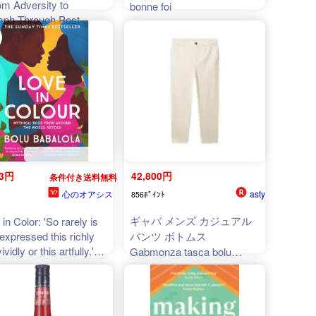
om Adversity to
bonne foi
mph Through Post-
umatic Growth【電子書
Bolu Oladini ]
83円
42,800円
条件付き送料無料
心のオアシス
asty
856ﾎﾟｲﾝﾄ
ギャバ メンズ カジュアル
in Color: 'So rarely is
expressed this richly
パンツ ボトムス
ividly or this artfully.'
Gabmonza tasca bolu
ice Carty-Williams
trousers Neutrals
erback)