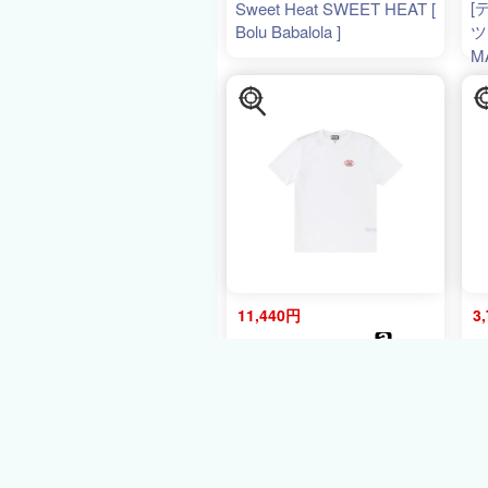
[
Sweet Heat SWEET HEAT [
Bolu Babalola ]
ツ
M
8
11,440円
3
amazon
74
[ディーゼル] メンズ Tシャ
Ho
ツ T-JUST-BOL
SP
MAGLIETTA A24136RPATI
100 ホワイト S