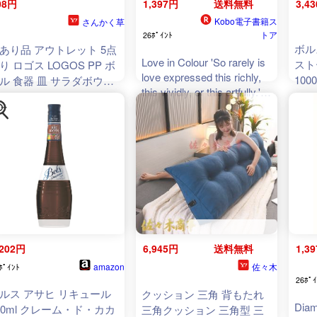
08円
1,397円
送料無料
3,4
Kobo電子書籍ス
さんかく草
トア
26ﾎﾟｲﾝﾄ
ボル
あり品 アウトレット 5点
Love in Colour 'So rarely is
スト
り ロゴス LOGOS PP ボ
love expressed this richly,
100
ル 食器 皿 サラダボウル
this vividly, or this artfully.'
 アウトドア バーベキュ
Candice Carty-Williams【電
 ピクニック キャンプ用
子書籍】[ Bolu Babalola ]
,202円
6,945円
送料無料
1,3
amazon
佐々木
ﾎﾟｲﾝﾄ
26ﾎﾟｲ
ルス アサヒ リキュール
クッション 三角 背もたれ
Diam
00ml クレーム・ド・カカ
三角クッション 三角型 三