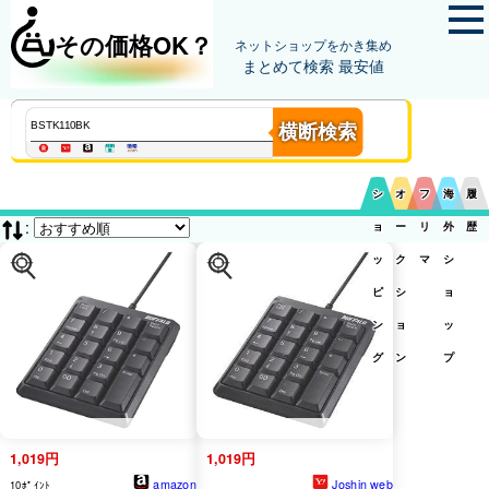
その価格OK？
ネットショップをかき集め
まとめて検索 最安値
横断検索
シ
オ
フ
海
履
:
ョ
ー
リ
外
歴
ッ
ク
マ
シ
ピ
シ
ョ
ン
ョ
ッ
グ
ン
プ
1,019円
1,019円
amazon
Joshin web
10ﾎﾟｲﾝﾄ