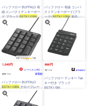
バッファロー BUFFALO 有
バッファロー 有線 コンパ
線コンパクトテンキーボー
クトテンキーボード(ブラ
ド ブラック
BSTK110BK
ック)
BSTK110BK
返品種
別A
5.0
1件
1,045円
666円
イーベストPC・
amazon
7ﾎﾟｲﾝﾄ
家電館
20ﾎﾟｲﾝﾄ
バッファロー テンキー Tab
バッファロー BUFFALO
キー付き ブラック
BSTK110BK
ナローフレー
BSTK11BK
ムデザイン テンキー
BSTK110BK