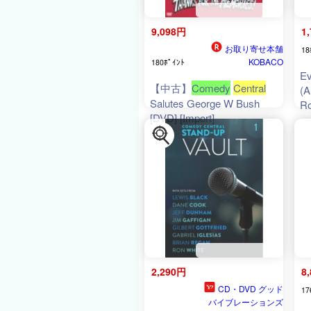
9,098円
1
お取り寄せ本舗
18
KOBACO
180ﾎﾟｲﾝﾄ
Ev
【中古】
Comedy
Central
(A
Salutes George W Bush
R
[DVD] [Import]
2,290円
8
CD・DVD グッド
17
バイブレーションズ