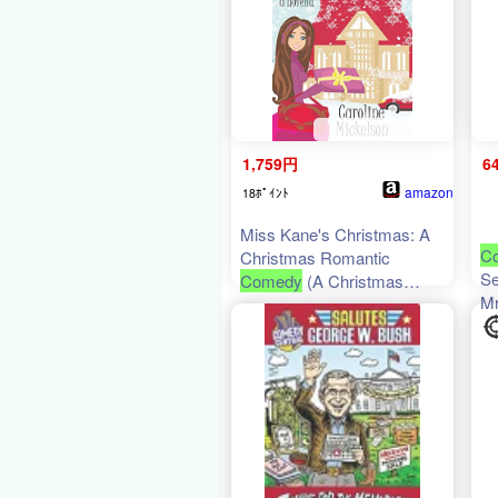
1,759円
6
amazon
18ﾎﾟｲﾝﾄ
Miss Kane's Christmas: A
C
Christmas Romantic
Se
Comedy
(A Christmas
M
Central
Romantic Comedy)
人