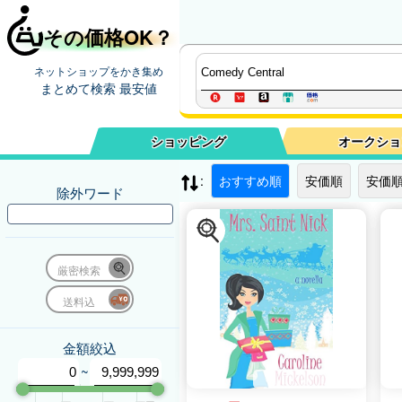
その価格OK？
ネットショップをかき集め
まとめて検索 最安値
ショッピング
オークショ
:
おすすめ順
安価順
安価順
除外ワード
厳密検索
送料込
金額絞込
~