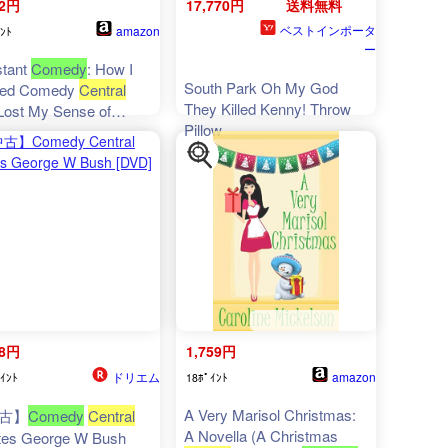
62円
17,770円
送料無料
ベストインポータ
amazon
ﾝﾄ
ー
tant
Comedy
: How I
South Park Oh My God
ted Comedy
Central
They Killed Kenny! Throw
Lost My Sense of
Pillow
or
58円
1,759円
ドリエム
amazon
ｲﾝﾄ
18ﾎﾟｲﾝﾄ
A Very Marisol Christmas:
古】
Comedy
Central
A Novella (A Christmas
tes George W Bush