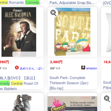
ntral
Romantic
Comedy
)
Park, Adjustable Snap Back
[DVD
Trucke
,590円
3,480円
18,
あめりかん・ぱい
amazon
ﾎﾟｲﾝﾄ
35ﾎﾟｲﾝﾄ
South Park: Complete
輸入盤DVD】【新品】
Sout
Thirteenth Season (2pc)
omedy
Central
Roast Of
Pillo
[Blu-ray]
ec Baldwin