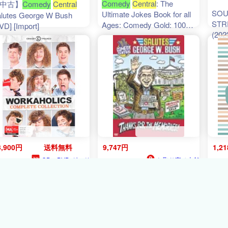
Comedy
Central
: The
中古】
Comedy
Central
SOU
Ultimate Jokes Book for all
lutes George W Bush
STR
Ages: Comedy Gold: 100
VD] [Import]
(20
Jokes to Share, Laugh, and
ク(
Enjoy
3,900円
送料無料
9,747円
1,2
CD・DVD グッド
お取り寄せ本舗
12ﾎﾟｲ
バイブレーションズ
KOBACO
194ﾎﾟｲﾝﾄ
Culi
【中古】(未使用・未開封
rkaholics: Complete
Writ
ollection (輸入盤DVD)[新
品)
Comedy
Central
Salutes
Your
]
George W Bush [DVD]
Grea
[Import]