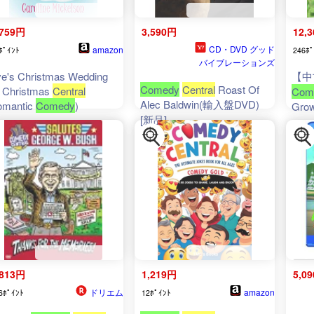
,759円
3,590円
12,
CD・DVD グッド
amazon
ﾎﾟｲﾝﾄ
246ﾎﾟ
バイブレーションズ
e's Christmas Wedding
【中
Comedy
Central
Roast Of
 Christmas
Central
Com
Alec Baldwin(輸入盤DVD)
omantic
Comedy
)
Grow
[新品]
,813円
1,219円
5,0
ドリエム
amazon
6ﾎﾟｲﾝﾄ
12ﾎﾟｲﾝﾄ