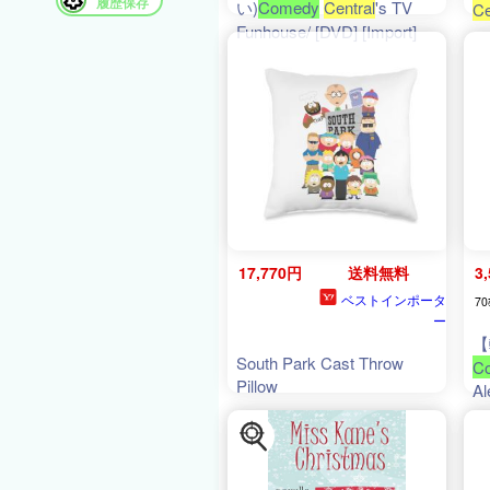
履歴保存
い)
Comedy
Central
's TV
Ce
Funhouse/ [DVD] [Import]
17,770円
送料無料
3
ベストインポータ
70
ー
【
South Park Cast Throw
C
Pillow
Al