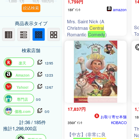
1,000
1万
10万
100万円
1,759円
1
絞込検索
amazon
18ﾎﾟｲﾝﾄ
Mrs. Saint Nick (A
商品表示タイプ
So
Christmas
Central
To
Romantic
Comedy
)
検索店舗
楽天
12/95
Amazon
12/23
Yahoo!
12/67
専門店
0/0
17,837円
1
価格.com
0/0
お取り寄せ本舗
18
計:36 / 185件
KOBACO
356ﾎﾟｲﾝﾄ
推計1,298,000店
Th
【中古】(非常に良
No