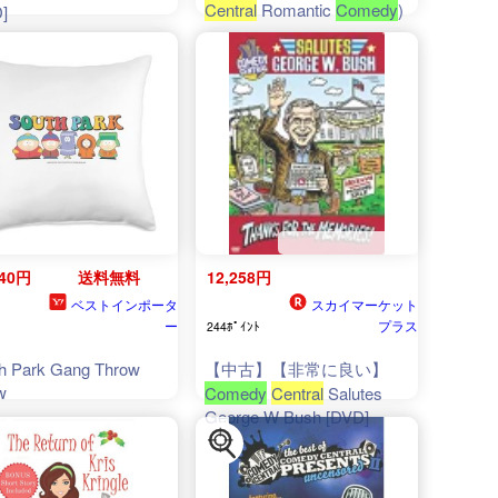
Central
Romantic
Comedy
)
]
640円
送料無料
12,258円
ベストインポータ
スカイマーケット
ー
プラス
244ﾎﾟｲﾝﾄ
h Park Gang Throw
【中古】【非常に良い】
w
Comedy
Central
Salutes
George W Bush [DVD]