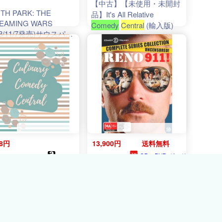
【中古】【未使用・未開封
TH PARK: THE
品】It's All Relative
EAMING WARS
Comedy
Central
(輸入版)
23/11/7発売)サウスパー
輸入盤ブルーレイ)[新品]
18円
13,900円
送料無料
CD・DVD グッド
amazon
ﾝﾄ
バイブレーションズ
nary
Comedy
Central
:
Reno 911: Complete Series
e, Cook, and Giggle
Collection / Reno 911:
 Way to Culinary
Complete Series Collection
tness
[NTSC/0](輸入盤DVD)[新