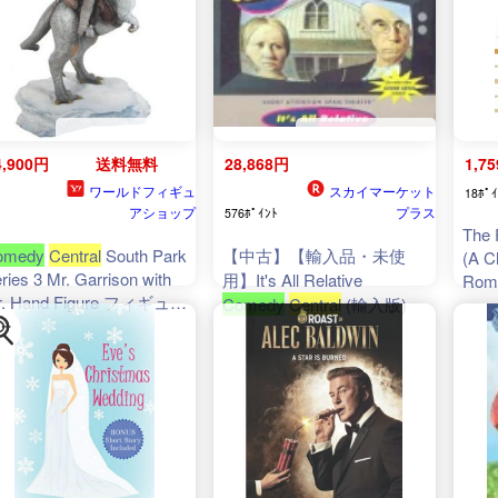
4,900円
送料無料
28,868円
1,7
ワールドフィギュ
スカイマーケット
18ﾎﾟｲ
アショップ
プラス
576ﾎﾟｲﾝﾄ
The 
omedy
Central
South Park
【中古】【輸入品・未使
(A C
ries 3 Mr. Garrison with
用】It's All Relative
Rom
r. Hand Figure フィギュア
Comedy
Central
(輸入版)
形 おもちゃ