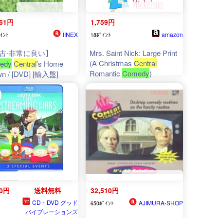
361円
1,759円
IINEX
amazon
ｲﾝﾄ
18ﾎﾟｲﾝﾄ
古-非常に良い】
Mrs. Saint Nick: Large Print
(A Christmas
Central
edy
Central
's Home
Romantic
Comedy
)
n / [DVD] [輸入盤]
90円
送料無料
32,510円
CD・DVD グッド
AJIMURA-SHOP
650ﾎﾟｲﾝﾄ
バイブレーションズ