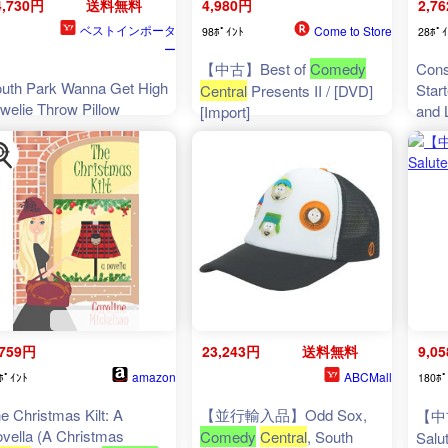
4,730円
送料無料
4,980円
2,7
ベストインポータ
Come to Store
98ﾎﾟｲﾝﾄ
28ﾎﾟｲ
ー
【中古】Best of
Comedy
Cons
uth Park Wanna Get High
Star
Central
Presents II / [DVD]
welie Throw Pillow
and 
[Import]
Hum
,759円
23,243円
送料無料
9,0
amazon
ABCMall
ﾎﾟｲﾝﾄ
180ﾎﾟ
e Christmas Kilt: A
【並行輸入品】Odd Sox,
【中
vella (A Christmas
Comedy
Central
, South
Salu