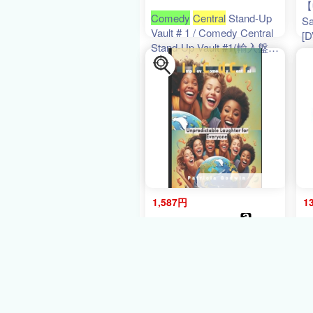
【
Comedy
Central
Stand-Up
Sa
Vault # 1 / Comedy Central
[D
Stand-Up Vault #1(輸入盤
DVD)[新品]
1,587円
1
amazon
16ﾎﾟｲﾝﾄ
Improv
Comedy
Central
:
Wo
Unpredictable Laughter for
C
Everyone
品