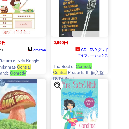
59円
2,990円
CD・DVD グッド
amazon
ﾝﾄ
バイブレーションズ
Return of Kris Kringle
The Best of
Comedy
hristmas
Central
Central
Presents II (輸入盤
antic
Comedy
)
DVD)[新品]