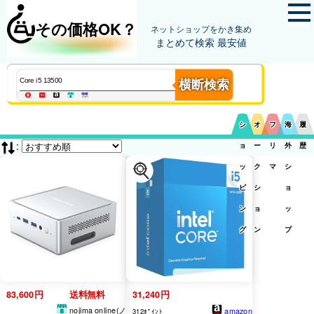
その価格OK？
ネットショップをかき集め
まとめて検索 最安値
横断検索
シ
オ
フ
海
履
:
ョ
ー
リ
外
歴
ッ
ク
マ
シ
ピ
シ
ョ
ン
ョ
ッ
グ
ン
プ
83,600円
送料無料
31,240円
nojima online(ノ
amazon
312ﾎﾟｲﾝﾄ