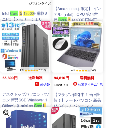
ジマオンライン)
【Amazon.co.jp限定】 イン
Intel
Core
i5
-
13500
H搭載ミ
テル（intel） CPU 第14世
ニPC【メモリー：１６
代
Core
i5
14400F 国内正規
GB/SSD：512GB/Windows
代理店保証1年付
11 Pro】 NAB5R-16-512-
W11Pro-13500H
4.8
181件
4.5
54件
65,800円
送料無料
94,810円
送料無料
AKASHI
快適アイテム生活
1,896ﾎﾟｲﾝﾄ
デスクトップパソコン パソ
【マラソン値引中！ 当日出
コン 新品SSD Windows11
荷！】ノートパソコン 新品
Office付き mini pc
Core
i5
-
15.6インチ パソコン ノー
4590S~ i5-
13500
H 初期設
トPC 13世代 12コア CPU
定済 メモリ16GB SSD
13500
H
Core
i5
メモリ
500g 1TB 安い 大容量 高性
16GB SSD 500GB 15イン
能