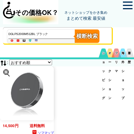
その価格OK？
ネットショップをかき集め
まとめて検索 最安値
横断検索
シ
オ
フ
海
履
:
ョ
ー
リ
外
歴
ッ
ク
マ
シ
ピ
シ
ョ
ン
ョ
ッ
グ
ン
プ
14,500円
送料無料
ソフマップ