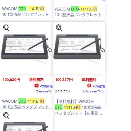
WACOM
DTU
-
1141B
/
K1
WACOM
DTU
-
1141B
/
K1
10.1型液晶ペンタブレット
10.1型液晶ペンタブレット
100,830円
送料無料
100,837円
送料無料
PC&家電
PC&家電
CaravanYU
《CaravanYU 》
2,016ﾎﾟｲﾝﾄ
WACOM
DTU
-
1141B
/
K1
【送料無料】WACOM
10.1型液晶ペンタブレット
DTU
-
1141B
/
K1
10.1型液晶
ペンタブレット【在庫目安:
お取り寄せ】