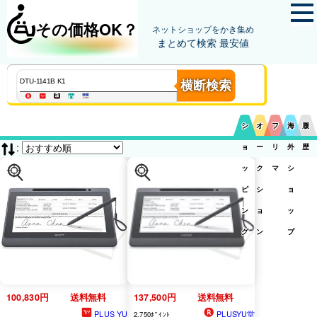
その価格OK？
ネットショップをかき集め
まとめて検索 最安値
横断検索
シ
オ
フ
海
履
:
ョ
ー
リ
外
歴
ッ
ク
マ
シ
ピ
シ
ョ
ン
ョ
ッ
グ
ン
プ
100,830円
送料無料
137,500円
送料無料
PLUS YU
PLUSYU堂
2,750ﾎﾟｲﾝﾄ