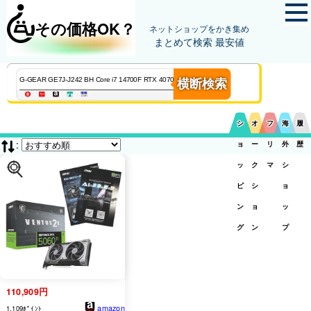
その価格OK？
ネットショップをかき集め
まとめて検索 最安値
横断検索
シ
オ
フ
海
履
:
ョ
ー
リ
外
歴
ッ
ク
マ
シ
ピ
シ
ョ
ン
ョ
ッ
グ
ン
プ
110,909円
amazon
1,109ﾎﾟｲﾝﾄ