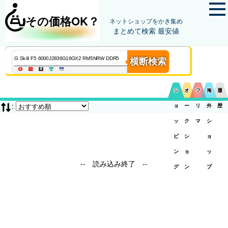
その価格OK？
ネットショップをかき集め
まとめて検索 最安値
横断検索
シ
オ
フ
海
履
:
ョ
ー
リ
外
歴
ッ
ク
マ
シ
ピ
シ
ョ
ン
ョ
ッ
-- 読み込み終了 --
グ
ン
プ