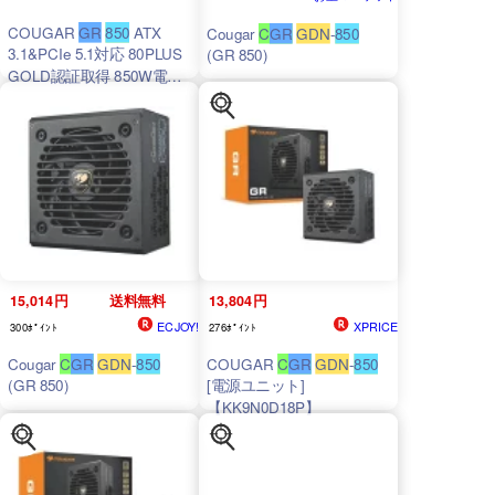
COUGAR
GR
850
ATX
Cougar
C
GR
GDN
-
850
3.1&PCIe 5.1対応 80PLUS
(GR 850)
GOLD認証取得 850W電源
ユニット [
CGR
GDN
-850 ]
15,014円
送料無料
13,804円
ECJOY!
XPRICE
300ﾎﾟｲﾝﾄ
276ﾎﾟｲﾝﾄ
Cougar
C
GR
GDN
-
850
COUGAR
C
GR
GDN
-
850
(GR 850)
[電源ユニット]
【KK9N0D18P】