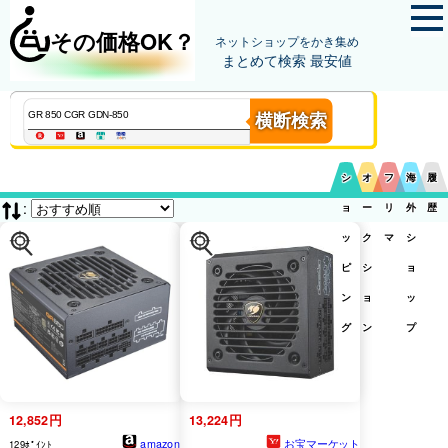
その価格OK？
ネットショップをかき集め
まとめて検索 最安値
横断検索
シ
オ
フ
海
履
:
ョ
ー
リ
外
歴
ッ
ク
マ
シ
ピ
シ
ョ
ン
ョ
ッ
グ
ン
プ
12,852円
13,224円
amazon
お宝マーケット
129ﾎﾟｲﾝﾄ