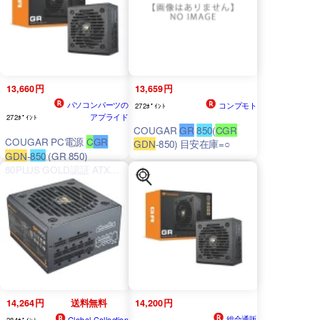
13,660円
13,659円
パソコンパーツの
コンプモト
272ﾎﾟｲﾝﾄ
アプライド
272ﾎﾟｲﾝﾄ
COUGAR
GR
850
(
CGR
COUGAR PC電源
C
GR
GDN
-850) 目安在庫=○
GDN
-
850
(GR 850)
80PLUS GOLD認証 ATX3.1
準拠 PCIe 12V-2x6コネク
タ搭載【キャンセル不可・
北海道沖縄離島配送不可】
4541995039331-ds
14,264円
送料無料
14,200円
総合通販
Global Collection
284ﾎﾟｲﾝﾄ