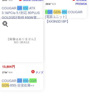
PREMOA
284ﾎﾟｲﾝﾄ
COUGAR
GR
850
ATX
C
GR
GDN
-
850
COUGAR
3.1&PCIe 5.1対応 80PLUS
[電源ユニット]
GOLD認証取得 850W電源
【KK9N0D18P】
ユニット
CGR
GDN
-850
13,804円
ナノズ
276ﾎﾟｲﾝﾄ
COUGAR
GR
850
(
CGR
GDN
-850) 目安在庫=○