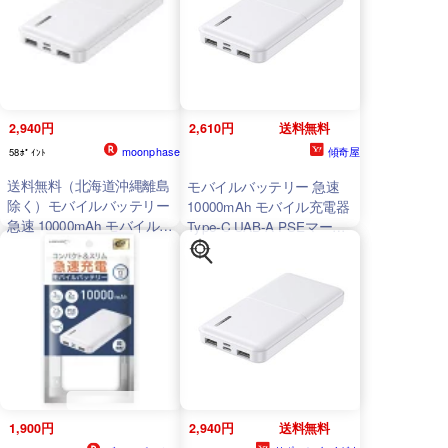
無料メール便 ポイント消化
2,940円
2,610円
送料無料
moonphase
傾奇屋
58ﾎﾟｲﾝﾄ
送料無料（北海道沖縄離島
モバイルバッテリー 急速
除く）モバイルバッテリー
10000mAh モバイル充電器
急速 10000mAh モバイル充
Type-C UAB-A PSEマーク
電器 Type-C UAB-A PSEマ
有 HIDISC
HD
-
ーク有 HIDISC
HD
-
MB10000TAWH
/1066/送料
MB10000TAWH
/1066
無料メール便
1,900円
2,940円
送料無料