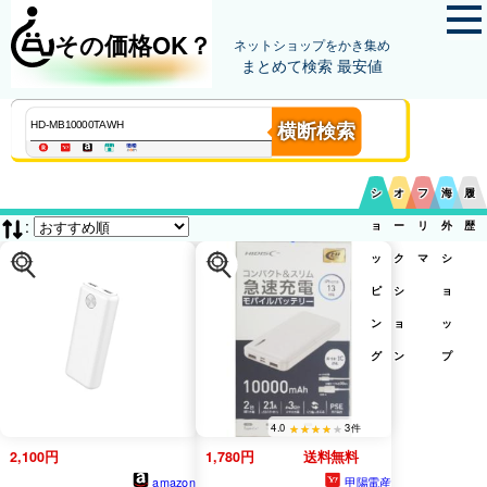
その価格OK？
ネットショップをかき集め
まとめて検索 最安値
横断検索
シ
オ
フ
海
履
:
ョ
ー
リ
外
歴
ッ
ク
マ
シ
ピ
シ
ョ
ン
ョ
ッ
グ
ン
プ
4.0
3件
2,100円
1,780円
送料無料
amazon
甲陽電産