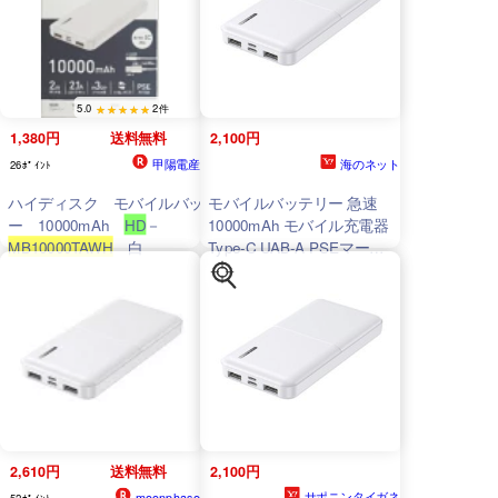
5.0
2件
1,380円
送料無料
2,100円
甲陽電産
海のネット
26ﾎﾟｲﾝﾄ
ハイディスク モバイルバッテリ
モバイルバッテリー 急速
ー 10000mAh
HD
－
10000mAh モバイル充電器
MB10000TAWH
白
Type-C UAB-A PSEマーク
有 HIDISC
HD
-
MB10000TAWH
/1066
2,610円
送料無料
2,100円
サポニンタイガネ
moonphase
52ﾎﾟｲﾝﾄ