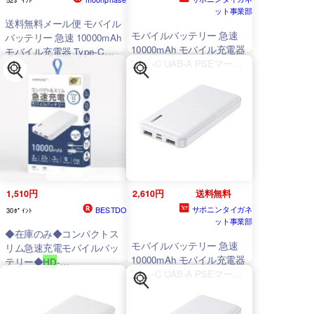
ット事業部
送料無料メール便 モバイル
モバイルバッテリー 急速
バッテリー 急速 10000mAh
10000mAh モバイル充電器
モバイル充電器 Type-C
Type-C UAB-A PSEマーク
UAB-A PSEマーク有
有 HIDISC
HD
-
HIDISC
HD
-
MB10000TAWH
/1066
MB10000TAWH
/1066 ポイ
ント消化
1,510円
2,610円
送料無料
サポニンタイガネ
BESTDO
30ﾎﾟｲﾝﾄ
ット事業部
◆在庫のみ◆コンパクトス
モバイルバッテリー 急速
リム急速充電モバイルバッ
10000mAh モバイル充電器
テリー◆
HD
-
Type-C UAB-A PSEマーク
MB10000TAWH
有 HIDISC
HD
-
MB10000TAWH
/1066/送料