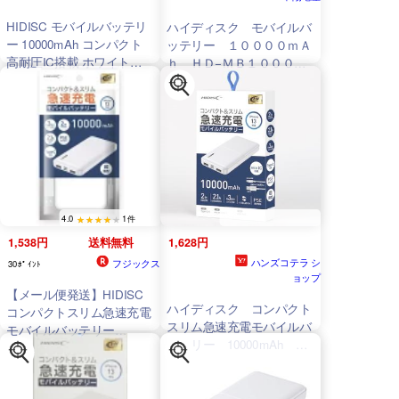
HIDISC モバイルバッテリ
ハイディスク モバイルバ
ー 10000mAh コンパクト
ッテリー １００００ｍＡ
高耐圧IC搭載 ホワイト
ｈ ＨＤ−ＭＢ１００００
HD
-NIC10000GFWH
ＴＡＷＨ
4.0
1件
1,538円
送料無料
1,628円
ハンズコテラ シ
フジックス
30ﾎﾟｲﾝﾄ
ョップ
【メール便発送】HIDISC
ハイディスク コンパクト
コンパクトスリム急速充電
スリム急速充電モバイルバ
モバイルバッテリー
ッテリー 10000mAh ホ
10000mAh ホワイト
HD
-
ワイト
HD
-
MB10000TAWH
-PP
MB10000TAWH