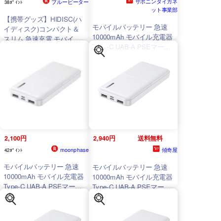
サポニンタイガネ
ブルーピーター
38ﾎﾟｲﾝﾄ
ット事業部
【携帯グッズ】HIDISC(ハ
モバイルバッテリー 急速
イディスク)コンパクト＆
10000mAh モバイル充電器
スリム 急速充電 モバイル
Type-C UAB-A PSEマーク
バッテリー10000mAh ホワ
有 HIDISC
HD
-
イト
HD
-
MB10000TAWH
-
MB10000TAWH
/1066/送料
PP【545】
無料
2,100円
2,940円
送料無料
moonphase
傾奇屋
42ﾎﾟｲﾝﾄ
モバイルバッテリー 急速
モバイルバッテリー 急速
10000mAh モバイル充電器
10000mAh モバイル充電器
Type-C UAB-A PSEマーク
Type-C UAB-A PSEマーク
有 HIDISC
HD
-
有 HIDISC
HD
-
MB10000TAWH
/1066
MB10000TAWH
/1066/送料
無料