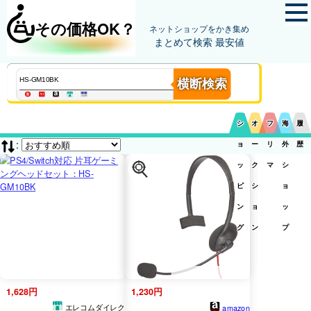
その価格OK？
ネットショップをかき集め
まとめて検索 最安値
横断検索
シ
オ
フ
海
履
:
ョ
ー
リ
外
歴
ッ
ク
マ
シ
ピ
シ
ョ
ン
ョ
ッ
グ
ン
プ
1,628円
1,230円
エレコムダイレク
amazon