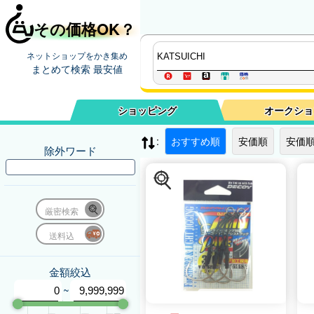
その価格OK？
ネットショップをかき集め
まとめて検索 最安値
ショッピング
オークショ
:
おすすめ順
安価順
安価順
除外ワード
厳密検索
送料込
金額絞込
~