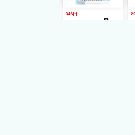
346円
2
amazon
3ﾎﾟｲﾝﾄ
カツイチ(Katsuichi) デコイ
カ
SV-52 ラウンドマジック
2
#4-5g (3/16oz)
329円
送料無料
あずきぱれっと