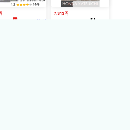
4.2
14件
円
7,313円
フィッシングマリ
amazon
73ﾎﾟｲﾝﾄ
ン
The Nanjing Massacre: A
イ/DECOY カツイチ
Japanese Journalist
フック ワーム17
Confronts Japan's National
4/0,3/0,2/0,1/0,1,2,3,4,6
Shame (Studies of the
・ライトゲームロック
Pacific Basin Institute)
ッシュオフセットフッ
ORM17KGHook(メー
対応)