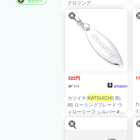
履歴保存
クロリング
322円
1
amazon
3ﾎﾟｲﾝﾄ
カツイチ(
KATSUICHI
) BL-
カ
6S ローリングブレード ウ
イ
ィローリーフ シルバー #2
ム
BL-6S