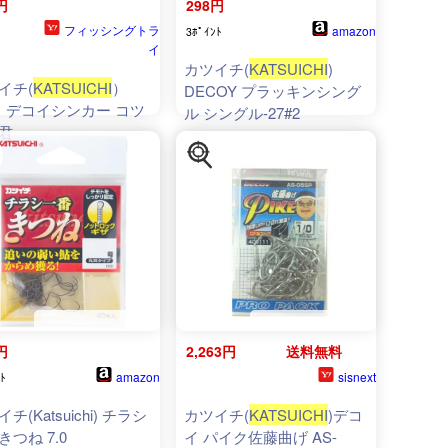
円
298円
フィッシングトラ
amazon
3ﾎﾟｲﾝﾄ
イ
カツイチ(
KATSUICHI
)
イチ(
KATSUICHI
）
DECOY プラッキンシング
-1 デコイシンカー コツ
ル シングル-27#2
君
円
2,263円
送料無料
amazon
sisnext
ﾄ
チ(Katsuichi) チラシ
カツイチ(
KATSUICHI
)デコ
きつね 7.0
イ パイク佐藤曲げ AS-