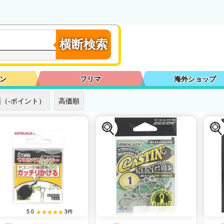
横断検索
ン
フリマ
海外ショップ
（-ポイント）
高価順
5.0
3件