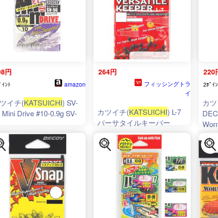
98円
264円
220
フィッシングトラ
amazon
ﾟｲﾝﾄ
2ﾎﾟｲﾝ
イ
ツイチ(
KATSUICHI
) SV-
カツ
カツイチ(
KATSUICHI
) L-7
 Mini Drive #10-0.9g SV-
DE
バーサタイルキーパー
Wor