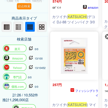
1,000
1万
10万
100万円
574円
2
絞込検索
amazon
6ﾎﾟｲﾝﾄ
カツイチ(
KATSUICHI
)デコ
商品表示タイプ
カ
イ DJ-88 ツインパイク 3/0
ク
検索店舗
楽天
0/0
Amazon
13/100
Yahoo!
13/10452
専門店
0/0
257円
1
価格.com
0/0
フィッシングトラ
14
計:26 / 10,552件
イ
推計1,298,000店
カ
カツイチ(
KATSUICHI
) マイ
ラ