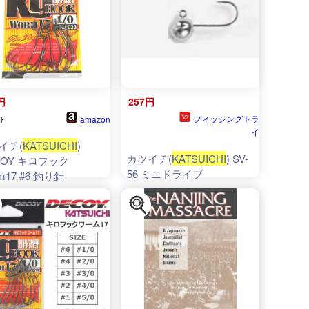
円
257円
フィッシングトラ
amazon
ﾄ
イ
イチ(
KATSUICHI
)
カツイチ(
KATSUICHI
) SV-
COY キロフック
56 ミニドライブ
m17 #6 釣り針