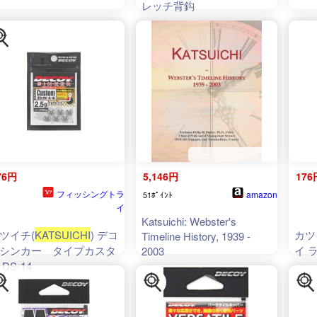
レッチ背鈎
76円
5,146円
176
フィッシングトラ
amazon
51ﾎﾟｲﾝﾄ
イ
Katsuichi: Webster's
ツイチ(
KATSUICHI
) デコ
カツ
Timeline History, 1939 -
シンカー タイプカスタ
イ 
2003
 DS-14