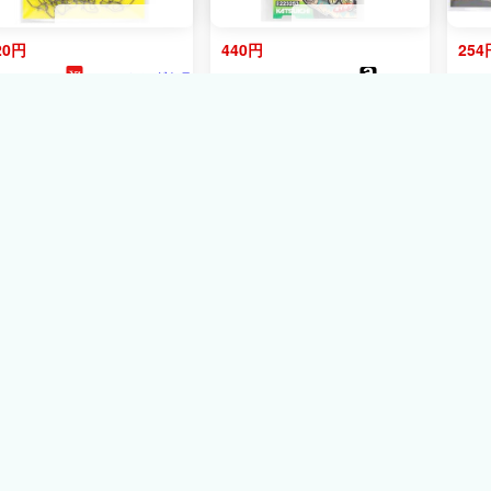
20円
440円
254
フィッシングトラ
amazon
4ﾎﾟｲﾝﾄ
イ
カツイチ(Katsuichi) ちょこ
ツイチ(
KATSUICHI
) SN-
デコ
っと川サビキ 白金(シロキ
 Vスナップ
キロ
ン) KSB-2
#5/0,
バス
フィ
クW
ル便