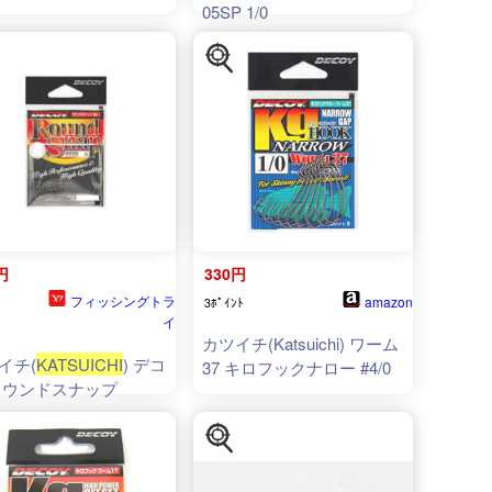
05SP 1/0
円
330円
フィッシングトラ
amazon
3ﾎﾟｲﾝﾄ
イ
カツイチ(Katsuichi) ワーム
イチ(
KATSUICHI
) デコ
37 キロフックナロー #4/0
ラウンドスナップ