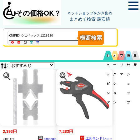
その価格OK？
ネットショップをかき集め
まとめて検索 最安値
横断検索
シ
オ
フ
海
履
:
ョ
ー
リ
外
歴
ッ
ク
マ
シ
ピ
シ
ョ
ン
ョ
ッ
グ
ン
プ
2,393円
7,283円
工具ランドショッ
amazon
24ﾎﾟｲﾝﾄ