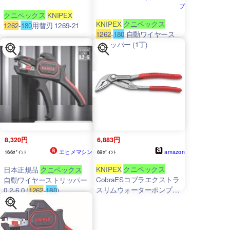
プ
クニペックス
KNIPEX
KNIPEX
クニペックス
1262
-
180
用替刃 1269-21
1262
-
180
自動ワイヤース
トリッパー (1丁)
8,320円
6,883円
エヒメマシン
amazon
166ﾎﾟｲﾝﾄ
69ﾎﾟｲﾝﾄ
KNIPEX
クニペックス
日本正規品
クニペックス
CobraESコブラエクストラ
自動ワイヤーストリッパー
スリムウォーターポンププ
0.2-6.0 (
1262
-
180
)
(4003773054573) 業務向け
ライヤー 150mm 滑り防止
KNIPEX
プラスチックコーティング
ハンドル 8751-
180