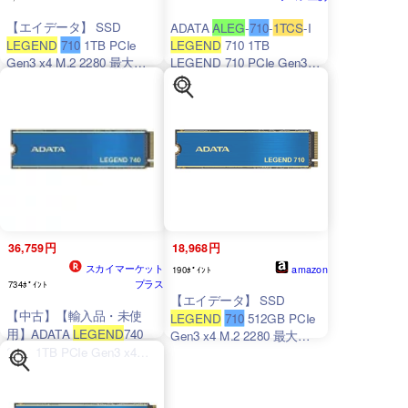
【エイデータ】 SSD
ADATA
ALEG
-
710
-
1TCS
-I
LEGEND
710
1TB PCIe
LEGEND
710 1TB
Gen3 x4 M.2 2280 最大読
LEGEND 710 PCIe Gen3
x4 M.2 2280 ソリッドステ
込速度2400MB/秒 取り外し
ートドライブ 1TB
可能なヒートシンク
ALEG
-
710-
1TCS
-I
36,759円
18,968円
スカイマーケット
amazon
190ﾎﾟｲﾝﾄ
プラス
734ﾎﾟｲﾝﾄ
【エイデータ】 SSD
【中古】【輸入品・未使
LEGEND
710
512GB PCIe
用】ADATA
LEGEND
740
Gen3 x4 M.2 2280 最大読
SSD 1TB PCIe Gen3 x4
込速度2400MB/秒 取り外し
M.2 2280 ソリッドステー
可能なヒートシンク
ALEG
-
トドライブ
ALEG
-740-
710-512GCS-I
1TCS