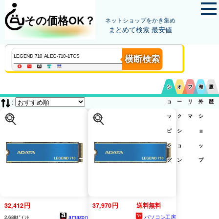
その価格OK？
ネットショップをかき集め
まとめて検索 最安値
横断検索
シ
オ
フ
海
履
:
ョ
ー
リ
外
歴
ッ
ク
マ
シ
ピ
シ
ョ
ン
ョ
ッ
グ
ン
プ
32,412円
37,970円
送料無料
amazon
パソコン工房
2,688ﾎﾟｲﾝﾄ