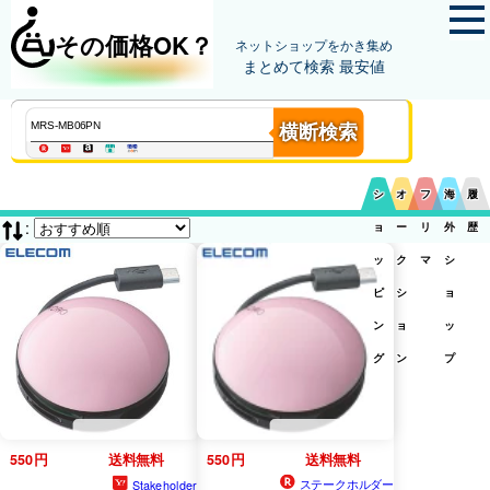
その価格OK？
ネットショップをかき集め
まとめて検索 最安値
横断検索
シ
オ
フ
海
履
:
ョ
ー
リ
外
歴
ッ
ク
マ
シ
ピ
シ
ョ
ン
ョ
ッ
グ
ン
プ
550円
送料無料
550円
送料無料
ステークホルダー
Stakeholder