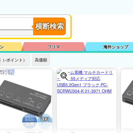
横断検索
ン
フリマ
海外ショップ
（-ポイント）
高価順