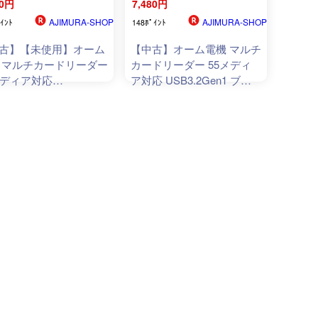
80円
7,480円
AJIMURA-SHOP
AJIMURA-SHOP
ｲﾝﾄ
148ﾎﾟｲﾝﾄ
古】【未使用】オーム
【中古】オーム電機 マルチ
 マルチカードリーダー
カードリーダー 55メディ
メディア対応
ア対応 USB3.2Gen1 ブラ
3.2Gen1 ブラック
PC
-
ック
PC
-
SCRWU304
-
K
01-
WU304
-
K
01-3971
3971 OHM
M