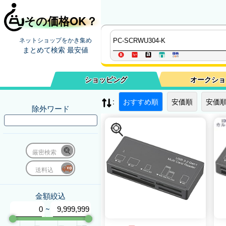
その価格OK？
ネットショップをかき集め
まとめて検索 最安値
ショッピング
オークショ
:
おすすめ順
安価順
安価順
除外ワード
厳密検索
送料込
金額絞込
~