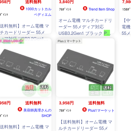
,958円
送料無料
3,840円
7,9
1000カットカル
Trend Item Shop
76ﾎﾟｲﾝﾄ
158ﾎﾟ
ペディエム
ﾎﾟｲﾝﾄ
オーム電機 マルチカードリ
【中
送料無料】オーム電機 マ
ーダー 55メディア対応
電機
チカードリーダー 55メ
USB3.2Gen1 ブラック
PC
-
55
ィア対応 USB3.2Gen1
SCRWU304
-
K
01-3971
USB
ラック
PC
-
SCRWU304
-
OHM
SCR
01-3971 OHM
OH
,958円
送料無料
3,958円
送料無料
美容師真理さんの
Plus1マーケット
78ﾎﾟｲﾝﾄ
SHOP
ﾎﾟｲﾝﾄ
【送料無料】オーム電機 マ
送料無料】オーム電機 マ
ルチカードリーダー 55メ