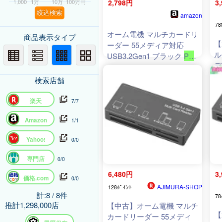
1,000
1万
10万
100万円
2,798円
3
絞込検索
amazon
78
オーム電機 マルチカードリ
商品表示タイプ
【
ーダー 55メディア対応
ル
USB3.2Gen1 ブラック
PC
-
デ
SCRWU304
-
K
01-3971
ブ
OHM
検索店舗
K
楽天
7/7
Amazon
1/1
Yahoo!
0/0
専門店
0/0
6,480円
3
価格.com
0/0
AJIMURA-SHOP
128ﾎﾟｲﾝﾄ
計:8 / 8件
78
推計1,298,000店
【中古】オーム電機 マルチ
【
カードリーダー 55メディ