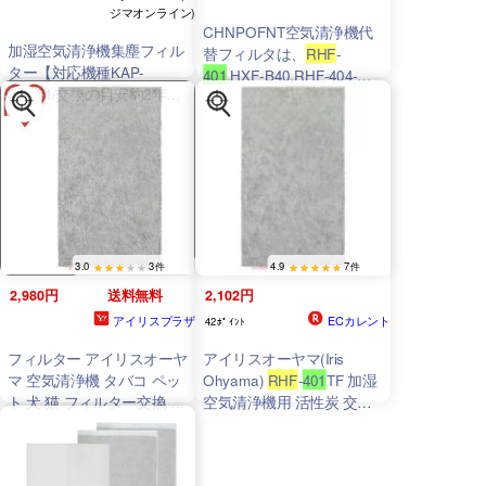
ジマオンライン)
CHNPOFNT空気清浄機代
加湿空気清浄機集塵フィル
替フィルタは、
RHF
-
ター【対応機種KAP-
401
,HXF-B40,RHF-404-
KH351/交換の目安約2年】
W,HXF-C40-W 空気清浄機
RHF
-
401
HF
と互換性があり、フィルタ
型番：RHF-401TF,RHF-
401HF。 [並行輸入品]
3.0
3件
4.9
7件
2,980円
送料無料
2,102円
アイリスプラザ
ECカレント
42ﾎﾟｲﾝﾄ
フィルター アイリスオーヤ
アイリスオーヤマ(Iris
マ 空気清浄機 タバコ ペッ
Ohyama)
RHF
-
401
TF 加湿
ト 犬 猫 フィルター交換 加
空気清浄機用 活性炭 交換
湿空気清浄機 活性炭フィル
フィルタ— 1枚
ター
RHF
-
401
TF