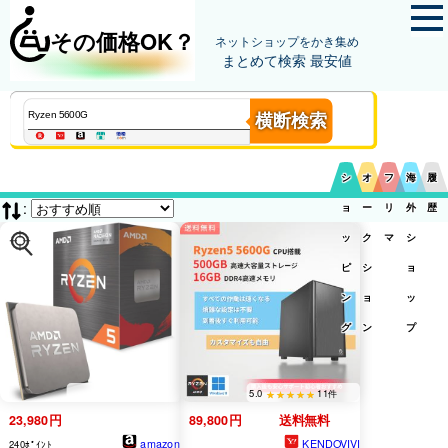
その価格OK？
ネットショップをかき集め
まとめて検索 最安値
横断検索
シ
オ
フ
海
履
:
ョ
ー
リ
外
歴
ッ
ク
マ
シ
ピ
シ
ョ
ン
ョ
ッ
グ
ン
プ
5.0
11件
23,980円
89,800円
送料無料
amazon
KENDOVIVI
240ﾎﾟｲﾝﾄ