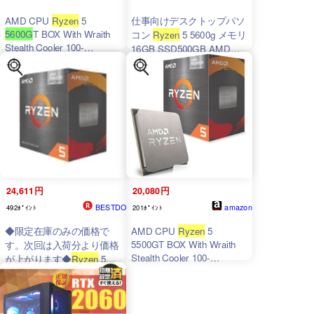
AMD CPU
Ryzen
5
仕事向けデスクトップパソ
5600G
T BOX With Wraith
コン
Ryzen
5 5600g メモリ
Stealth Cooler 100-
16GB SSD500GB AMD
100001488BOX CP1456
CPU搭載 Windows10 11
Pro
24,611円
20,080円
BESTDO
amazon
492ﾎﾟｲﾝﾄ
201ﾎﾟｲﾝﾄ
◆限定在庫のみの価格で
AMD CPU
Ryzen
5
5500GT BOX With Wraith
す。次回は入荷分より価格
Stealth Cooler 100-
が上がります◆
Ryzen
5
100001489BOX CP1457
5600G
T BOX 100-
100001488BOX