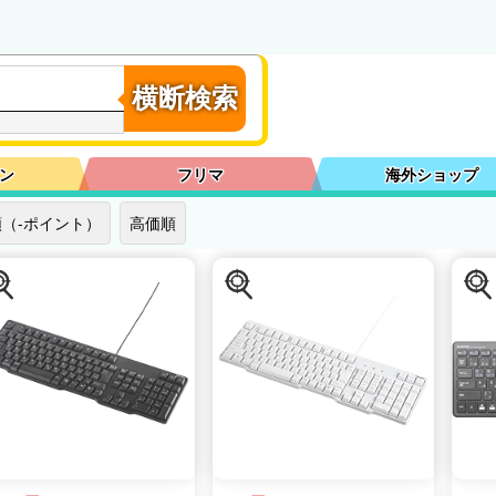
横断検索
ン
フリマ
海外ショップ
（-ポイント）
高価順