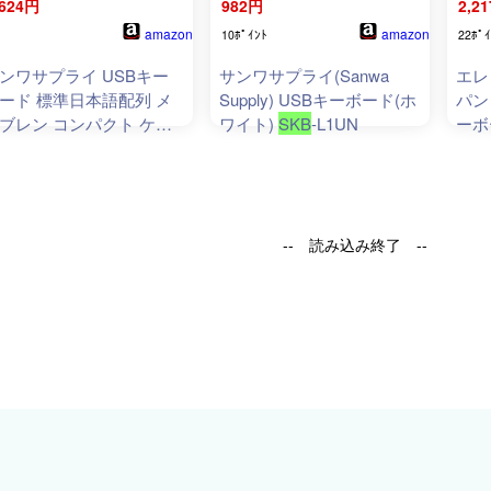
,624円
982円
2,2
amazon
amazon
10ﾎﾟｲﾝﾄ
22ﾎﾟｲ
ンワサプライ USBキー
サンワサプライ(Sanwa
エレ
ード 標準日本語配列 メ
Supply) USBキーボード(ホ
パン
ブレン コンパクト ケー
ワイト)
SKB
-L1UN
ーボ
ル長1.4m ブラック
SKB
-
FCP
1UBKN
-- 読み込み終了 --