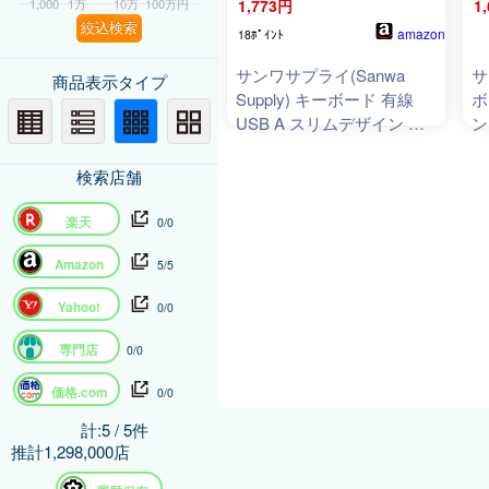
1,000
1万
10万
100万円
1,773円
1
絞込検索
amazon
18ﾎﾟｲﾝﾄ
サンワサプライ(Sanwa
サ
商品表示タイプ
Supply) キーボード 有線
ボ
USB A スリムデザイン 抗
ン
菌 パンタグラフ ブラック
ブ
SKB
-SL36BK
L
検索店舗
楽天
0/0
Amazon
5/5
Yahoo!
0/0
専門店
0/0
価格.com
0/0
計:5 / 5件
推計1,298,000店