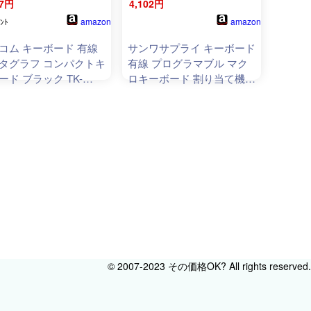
17円
4,102円
amazon
amazon
ﾝﾄ
コム キーボード 有線
サンワサプライ キーボード
タグラフ コンパクトキ
有線 プログラマブル マク
ード ブラック TK-
ロキーボード 割り当て機能
097BK
メンブレン
SKB
-P1BK
© 2007-2023 その価格OK? All rights reserved.