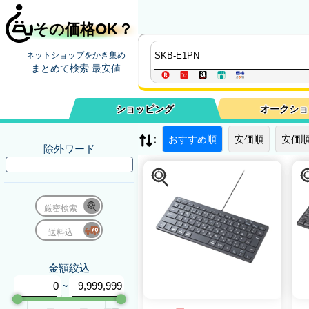
その価格OK？
ネットショップをかき集め
まとめて検索 最安値
ショッピング
オークショ
:
おすすめ順
安価順
安価順
除外ワード
厳密検索
送料込
金額絞込
~