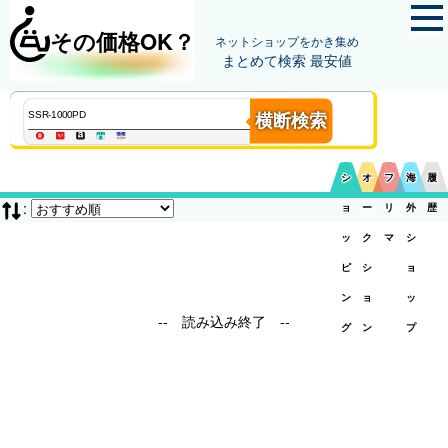
その価格OK？
ネットショップをかき集め
まとめて検索 最安値
横断検索
シ
オ
フ
海
履
:
ョ
ー
リ
外
歴
ッ
ク
マ
シ
ピ
シ
ョ
ン
ョ
ッ
-- 読み込み終了 --
グ
ン
プ