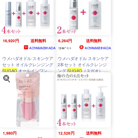
美肌 ドクターズコスメ 20
代 30代 40代 50代 60代 メ
ンズ レディース
16,920円
送料無料
6,264円
送料無料
AOYAMABIHADA
AOYAMABIHADA
124ﾎﾟｲﾝﾄ
ウメハダオドル スキンケア
ウメハダオドル スキンケア
セット オイルクレンジング
2本セット オイルクレンジ
SUGAO
オールインワンジ
ング
SUGAO
（スガオ） オ
ェル MEGUMI 高濃度エク
ールインワンジェル
ソソーム配合美容液
MEGUMI（メグミ） 青山
SOHAKU 化粧水 SIZUKU
美肌 ドクターズコスメ 20
青山美肌
代 30代 40代 50代 60代 メ
ンズ レディース
1,980円
12,528円
送料無料