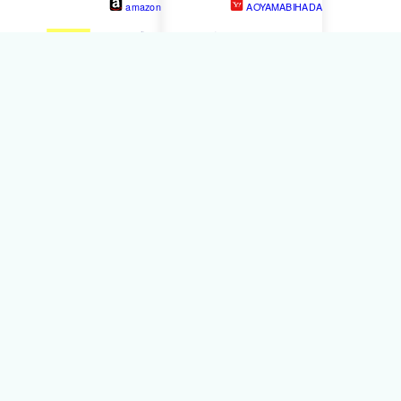
amazon
AOYAMABIHADA
スガオ(
SUGAO
) ジュレ感
ウメハダオドル スキンケア
シアー リップティント 色
セット オイルクレンジング
づき続く ベリーピンク
SUGAO
オールインワンジ
ェル MEGUMI 美容液
HAKUBI 化粧水 SIZUKU 青
山美肌 ドクターズコスメ
2.5
2件
10,746円
AOYAMABIHADA
214ﾎﾟｲﾝﾄ
ウメハダオドル スキンケア
セット オイルクレンジング
SUGAO
（スガオ） オール
インワンジェル
MEGUMI（メグミ） 美容
液 HAKUBI（ハクビ） 青山