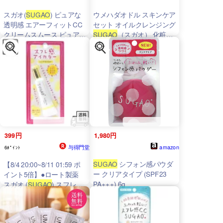
スガオ(
SUGAO
) ピュアな
ウメハダオドル スキンケア
透明感 エアーフィットCC
セット オイルクレンジング
クリームスムース ピュアナ
SUGAO
（スガオ） 化粧水
チュラル(明るい肌色)
SIZUKU（シズク） 青山美
SPF23/PA+++ (化粧下地・
肌 ドクターズコスメ
ファンデーション) 25g
399円
1,980円
与得門堂
amazon
6ﾎﾟｲﾝﾄ
SUGAO
シフォン感パウダ
【8/4 20:00~8/11 01:59 ポ
ー クリアタイプ (SPF23
イント5倍】●ロート製薬
PA+++) 6g
スガオ (
SUGAO
) スフレ感
アイカラー シャーベットイ
エロー 7g