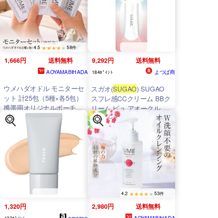
4.5
58件
1,666円
送料無料
9,292円
送料無料
AOYAMABIHADA
よつば商
184ﾎﾟｲﾝﾄ
ウメハダオドル モニターセ
スガオ(
SUGAO
) SUGAO
ット 計25包（5種×各5包）
スフレ感CCクリーム BBク
携帯用オリジナルポーチ付
リーム ピュ アオークル 25
き オイルクレンジング オ
グラム (x 1)
ールインワンジェル 美容液
化粧水 青山美肌
4.2
53件
1,320円
2,980円
送料無料
amazon
AOYAMABIHADA
132ﾎﾟｲﾝﾄ