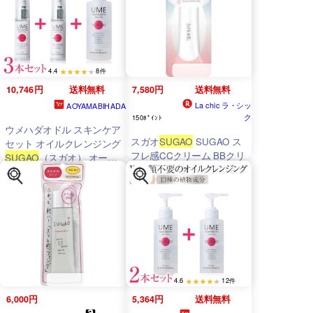
4.4
8件
10,746円
送料無料
7,580円
送料無料
La chic ラ・シッ
AOYAMABIHADA
ク
150ﾎﾟｲﾝﾄ
ウメハダオドル スキンケア
スガオ
SUGAO
SUGAO ス
セット オイルクレンジング
フレ感CCクリーム BBクリ
SUGAO
（スガオ） オール
ーム ピュアナチュラル 25
インワンジェル
グラム x 1 送料 無料
MEGUMI（メグミ） 美容
液 HAKUBI（ハクビ） 青山
美肌
4.6
12件
6,000円
5,364円
送料無料