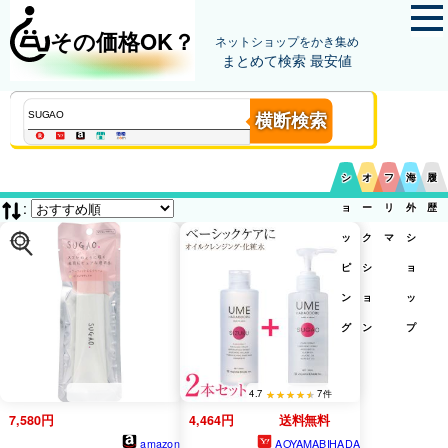
その価格OK？
ネットショップをかき集め
まとめて検索 最安値
横断検索
シ
オ
フ
海
履
:
ョ
ー
リ
外
歴
ッ
ク
マ
シ
ピ
シ
ョ
ン
ョ
ッ
グ
ン
プ
4.7
7件
7,580円
4,464円
送料無料
amazon
AOYAMABIHADA