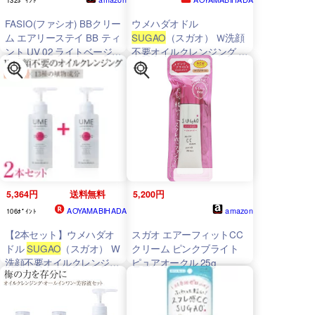
FASIO(ファシオ) BBクリー
ウメハダオドル
ム エアリーステイ BB ティ
SUGAO
（スガオ） Ｗ洗顔
ント UV 02 ライトベージュ
不要オイルクレンジング 青
30g SPF50+/PA++++
山美肌 ドクターズコスメ
5,364円
送料無料
5,200円
AOYAMABIHADA
amazon
106ﾎﾟｲﾝﾄ
【2本セット】ウメハダオ
スガオ エアーフィットCC
ドル
SUGAO
（スガオ） W
クリーム ピンクブライト
洗顔不要オイルクレンジン
ピュアオークル 25g
グ 青山美肌 ドクターズコ
スメ 20代 30代 40代 50代
60代 メンズ レディース