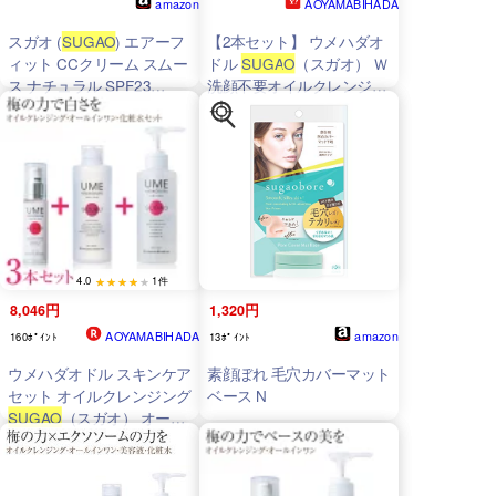
amazon
AOYAMABIHADA
スガオ (
SUGAO
) エアーフ
【2本セット】 ウメハダオ
ィット CCクリーム スムー
ドル
SUGAO
（スガオ） Ｗ
ス ナチュラル SPF23
洗顔不要オイルクレンジン
PA+++ 25g
グ 青山美肌 ドクターズコ
スメ
4.0
1件
8,046円
1,320円
AOYAMABIHADA
amazon
160ﾎﾟｲﾝﾄ
13ﾎﾟｲﾝﾄ
ウメハダオドル スキンケア
素顔ぼれ 毛穴カバーマット
セット オイルクレンジング
ベース N
SUGAO
（スガオ） オール
インワンジェル
MEGUMI（メグミ） 化粧
水 SIZUKU（シズク） 青山