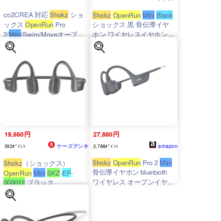
co2CREA 対応
Shokz
ショ
Shokz
OpenRun
Mini
Black
ックス
OpenRun
Pro
ショックス 黒 骨伝導イヤ
2/
Mini
/Swim/Moveオープン
ホン ワイヤレスイヤホン
イヤーヘッドホン専用収納
骨伝導 bluetooth 防水 防塵
ケース ブラック
オープンイヤー 耳を塞がな
い 最大8時間再生
19,660円
27,880円
ケーズデンキ
amazon
392ﾎﾟｲﾝﾄ
2,788ﾎﾟｲﾝﾄ
Shokz
OpenRun
Pro 2
Mini
Shokz
（ショックス）
骨伝導イヤホン bluetooth
OpenRun
Mini
SKZ
-
EP
-
ワイヤレス オープンイヤー
000012
ブラック
ヘッドホン ブラック