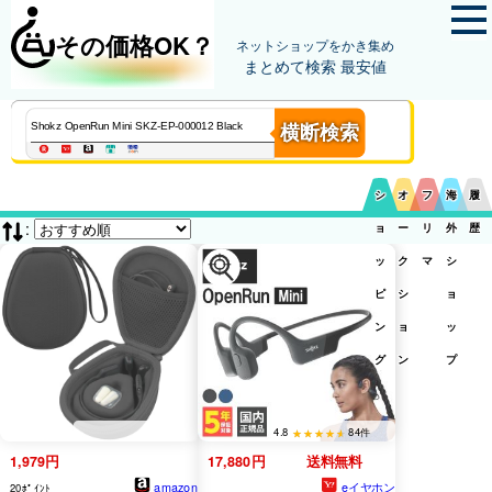
その価格OK？
ネットショップをかき集め
まとめて検索 最安値
横断検索
シ
オ
フ
海
履
:
ョ
ー
リ
外
歴
ッ
ク
マ
シ
ピ
シ
ョ
ン
ョ
ッ
グ
ン
プ
4.8
84件
1,979円
17,880円
送料無料
amazon
eイヤホン
20ﾎﾟｲﾝﾄ