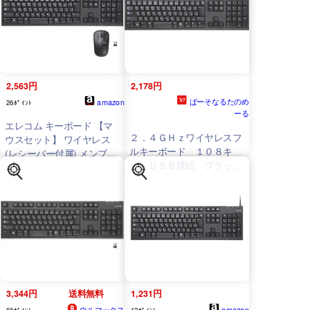
キーボード Wii PS5 高耐久
6カ月保証 送料無料
2,563円
2,178円
ぱーそなるたのめ
amazon
26ﾎﾟｲﾝﾄ
ーる
エレコム キーボード 【マ
２．４ＧＨｚワイヤレスフ
ウスセット】 ワイヤレス
ルキーボード １０８キ
(レシーバー付属) メンブレ
ー ＵＳＢ接続 ブラッ
ン フルキーボード 1000万
ク ＴＫ−ＦＤＭ０６３Ｔ
回高耐久 PlayStation4 対応
ＢＫ １台
ブラック
TK
-FDM063BK
3,344円
送料無料
1,231円
ウルマックス
amazon
66ﾎﾟｲﾝﾄ
12ﾎﾟｲﾝﾄ