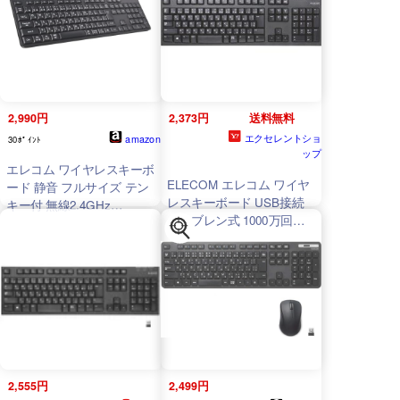
2,990円
2,373円
送料無料
エクセレントショ
amazon
30ﾎﾟｲﾝﾄ
ップ
エレコム ワイヤレスキーボ
ELECOM エレコム ワイヤ
ード 静音 フルサイズ テン
レスキーボード USB接続
キー付 無線2.4GHz
メンブレン式 1000万回高
Windows macOS
耐久 ブラック PlayStation3
ChromeOS メンブレン式
対応
TK
-
FDM063TBK
ブラック
TK
-
QT11FDMABK
2,555円
2,499円