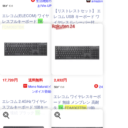
生活雑貨の
amazon
お!Vie-UP
96ﾎﾟｲﾝﾄ
【リストレストセット】 エ
エレコム(ELECOM) ワイヤ
レコム USB キーボード ワ
レスフルキーボード
TK
-
イヤレス (レシーバー付属)
FDM063TBK
メンブレン フルキーボード
1000万回高耐久
PlayStation4 対応 ブラック
TK
-
FDM063TBK
17,720円
送料無料
2,832円
Mono Natural(イ
24
56ﾎﾟｲﾝﾄ
ンボイス登録)
エレコム ワイヤレスキーボ
エレコム 2.4GHzワイヤレ
ード 無線 メンブレン 高耐
スフルキーボード 108キー
久
TK
-
FDM063TBK
(1個)
USB接続 ブラック
TK
-
【エレコム(ELECOM)】
FDM063TBK
1セット（5
台）