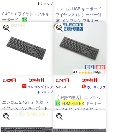
トショップ
エレコム USB キーボード
2.4GHｚワイヤレスフルキ
ワイヤレス (レシーバー付
ーボード：
TK
-
属) メンブレン フルキーボ
FDM063TBK
ード 1000万回高耐久
PlayStation4 対応 ブラック
TK
-
FDM063TBK
4.2
102件
2,420円
送料無料
2,747円
送料無料
エレコムダイレク
ウルマックス
54ﾎﾟｲﾝﾄ
トショップ
【正規代理店】 エレコム
エレコム 2.4GHｚ 無線 ワ
TK
-
FDM063TBK
キーボー
イヤレス フル キーボード
ド ワイヤレス ワイヤレス
ブラック
TK
-
FDM063TBK
キーボード メンブレン フ
ルキーボード フルサイズ
ブラック 高耐久 無線 無線