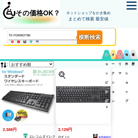
その価格OK？
ネットショップをかき集め
まとめて検索 最安値
横断検索
シ
オ
フ
海
履
:
ョ
ー
リ
外
歴
ッ
ク
マ
シ
ピ
シ
ョ
ン
ョ
ッ
グ
ン
プ
2,388円
2,129円
エレコムダイレク
amazon
21ﾎﾟｲﾝﾄ