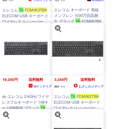
エレコム キーボード 有線
エレコム
TK
-
FDM063TBK
メンブレン 1000万回高耐
ELECOM USB キーボード
久 ブラック
TK
-FCM062BK
ワイヤレス (レシーバー付
属) メンブレン フルキーボ
ード 1000万回高耐久 フル
サイズ 無線キーボード ブ
ラック スタンダード テン
キー メンブレン式 無線 高
耐久 レシーバー付属 送料
無料
19,240円
送料無料
3,344円
送料無料
Mインテリア
むさしのメディア
66ﾎﾟｲﾝﾄ
ds-エレコム 2.4GHzワイヤ
エレコム
TK
-
FDM063TBK
レスフルキーボード 108キ
ELECOM USB キーボード
ー USB接続 ブラック
TK
-
ワイヤレス (レシーバー付
FDM063TBK
1セット（5
属) メンブレン フルキーボ
台）
ード 1000万回高耐久 フル
サイズ 無線キーボード ブ