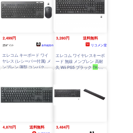
ラック スタンダード テン
キー メンブレン式 無線 高
耐久 レシーバー付属 高品
質
2,499円
3,280円
送料無料
amazon
リコメン堂
25ﾎﾟｲﾝﾄ
エレコム キーボード ワイ
エレコム ワイヤレスキーボ
ヤレス (レシーバー付属) メ
ード 無線 メンブレン 高耐
ンブレン 薄型 コンパクト
久 Wii PS5 ブラック
TK
-
キーボード マウス付 ブラ
FDM063TBK
代引不可
ック
TK
-FDM109MBK
4,870円
送料無料
3,484円