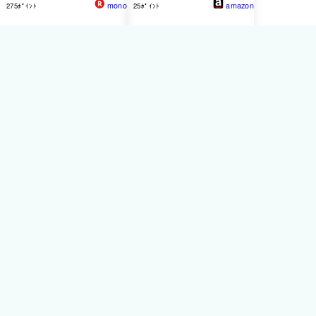
mono
amazon
275ﾎﾟｲﾝﾄ
25ﾎﾟｲﾝﾄ
エレコム ELECOM ワイヤ
エレコム ワイヤレスキーボ
レスキーボード 無線 メン
ード マウスセット メンブ
ブレン 高耐久 Wii ブラック
レン 薄型 フルキーボード
TK
-
FDM063TBK
ブラック
TK
-FDM110MBK
11,946円
送料無料
ぱーそなるたのめ
ーる
２．４ＧＨｚワイヤレスフ
ルキーボード １０８キ
ー ＵＳＢ接続 ブラッ
ク ＴＫ−ＦＤＭ０６３Ｔ
ＢＫ １セット（５台）