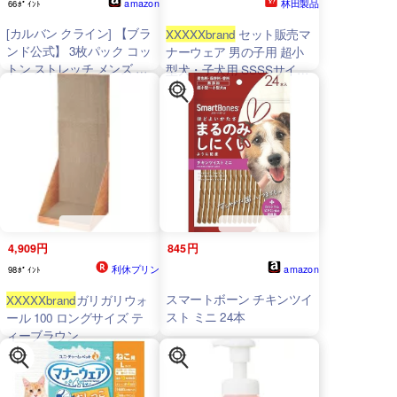
amazon
林田製品
66ﾎﾟｲﾝﾄ
[カルバン クライン] 【ブラ
XXXXXbrand
セット販売マ
ンド公式】 3枚パック コッ
ナーウェア 男の子用 超小
トン ストレッチ メンズ ブ
型犬・子犬用 SSSSサイズ
リーフ U2661 M
52枚×2コ
WHWBWHBLKGR998
4,909円
845円
利休プリン
amazon
98ﾎﾟｲﾝﾄ
スマートボーン チキンツイ
XXXXXbrand
ガリガリウォ
スト ミニ 24本
ール 100 ロングサイズ テ
ィーブラウン