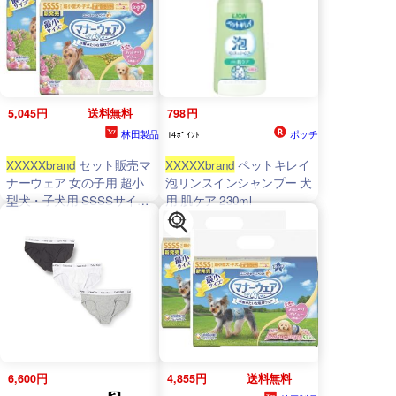
5,045円
送料無料
798円
林田製品
ポッチ
14ﾎﾟｲﾝﾄ
XXXXXbrand
セット販売マ
XXXXXbrand
ペットキレイ
ナーウェア 女の子用 超小
泡リンスインシャンプー 犬
型犬・子犬用 SSSSサイズ
用 肌ケア 230ml
42枚×2コ
6,600円
4,855円
送料無料