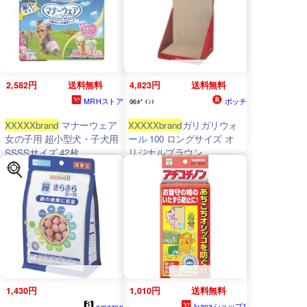
2,582円
送料無料
4,823円
送料無料
MRHストア
ポッチ
96ﾎﾟｲﾝﾄ
XXXXXbrand
マナーウェア
XXXXXbrand
ガリガリウォ
女の子用 超小型犬・子犬用
ール 100 ロングサイズ オ
SSSSサイズ 42枚
リジナルブラウン
1,430円
1,010円
送料無料
luanaショップ1
amazon