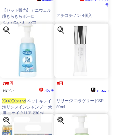
号
【セット販売】アニウェル
アチコチノン 4個入
瞳きらきらボーロ
75g（25g×3）×2コ
798円
0円
ポッチ
amazon
14ﾎﾟｲﾝﾄ
リサージ コラゲリードSP
XXXXXbrand
ペットキレイ
50ml
泡リンスインシャンプー 犬
用 ニオイクリア 230ml