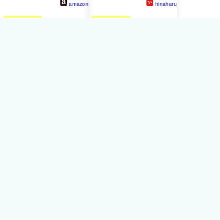
amazon
hinaharu
XXXXXbrand
ガリガリウォ
XXXXXbrand
マナーウェア
ール 100 ロングサイズ テ
男の子用 超小型犬・子犬用
ィーブラウン
SSSSサイズ 52枚
588円
ポッチ
10ﾎﾟｲﾝﾄ
XXXXXbrand
Nウォーター
フィーダー アイボリー