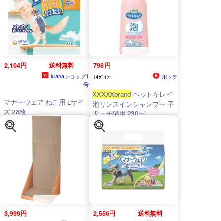
2,104円
送料無料
798円
luanaショップ1
ポッチ
14ﾎﾟｲﾝﾄ
号
XXXXXbrand
ペットキレイ
マナーウェア ねこ用 Lサイ
泡リンスインシャンプー 子
ズ 28枚
犬・子猫用 230ml
3,999円
2,556円
送料無料