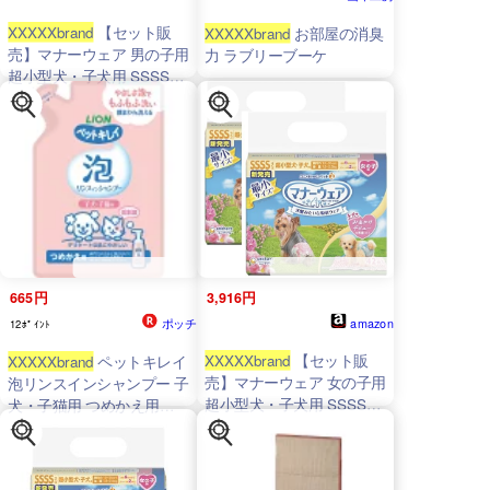
XXXXXbrand
【セット販
XXXXXbrand
お部屋の消臭
売】マナーウェア 男の子用
力 ラブリーブーケ
超小型犬・子犬用 SSSSサ
イズ 52枚×2コ
665円
3,916円
ポッチ
amazon
12ﾎﾟｲﾝﾄ
XXXXXbrand
【セット販
XXXXXbrand
ペットキレイ
売】マナーウェア 女の子用
泡リンスインシャンプー 子
超小型犬・子犬用 SSSSサ
犬・子猫用 つめかえ用
イズ 42枚×2コ
180ml