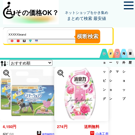
その価格OK？
ネットショップをかき集め
まとめて検索 最安値
横断検索
シ
オ
フ
海
履
:
ョ
ー
リ
外
歴
ッ
ク
マ
シ
ピ
シ
ョ
ン
ョ
ッ
グ
ン
プ
4,150円
274円
送料無料
amazon
山本工房
42ﾎﾟｲﾝﾄ