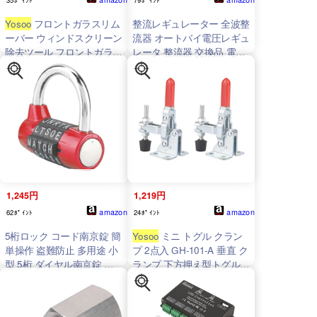
Yosoo
フロントガラスリム
整流レギュレーター 全波整
ーバー ウィンドスクリーン
流器 オートバイ電圧レギュ
除去ツール フロントガラス
レータ 整流器 交換品 電圧
取り外しツール ウインドシ
安定整流器 12V 4ピンソケ
ールドリムーバー 車窓リム
ット GY6エンジン 向け バ
ーバー 窓ガラス リムーバ
イク改造用 整流 過電防止
ー 修理ツール 切断 カッタ
散熱良い
ー 研ぎ直す 滑り止め 25 x
45 mm
1,245円
1,219円
amazon
amazon
62ﾎﾟｲﾝﾄ
24ﾎﾟｲﾝﾄ
5桁ロック コード南京錠 簡
Yosoo
ミニ トグル クラン
単操作 盗難防止 多用途 小
プ 2点入 GH-101-A 垂直 ク
型 5桁 ダイヤル南京錠 ス
ランプ 下方押え型トグルク
ーツケース 屋外 荷物(赤)
ランプ 50 KG保持容量 U形
垂直ハンドル式 溶接加工
リベット打ち加工 鉄 亜鉛