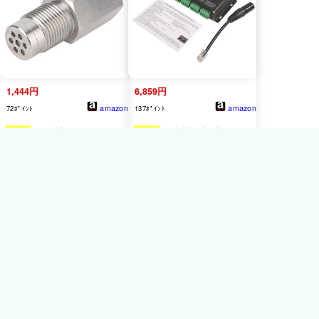
メッキ製 ２個
1,444円
6,859円
amazon
amazon
72ﾎﾟｲﾝﾄ
137ﾎﾟｲﾝﾄ
Yosoo
O2酸素センサー 02
Yosoo
舞台照明 調光コント
センサー O2センサーコネ
ローラー DC5V-24V
クター スペーサー アダプ
DMX512 ステージライトコ
ター 酸素O2センサースペ
ント チャネルコントローラ
ーサーアダプターバング触
調光器 LEDストリップモジ
媒コンバーターフィックス
ュール LEDコントローラー
チェックエンジンライト ス
RGB デコーダー＆ドライ
テンレス鋼 M18 X 1.5
バー
2,231円
2,423円