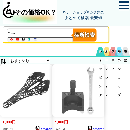
その価格OK？
ネットショップをかき集め
まとめて検索 最安値
横断検索
シ
オ
フ
海
履
:
ョ
ー
リ
外
歴
ッ
ク
マ
シ
ピ
シ
ョ
ン
ョ
ッ
グ
ン
プ
1,380円
1,308円
amazon
amazon
69ﾎﾟｲﾝﾄ
65ﾎﾟｲﾝﾄ