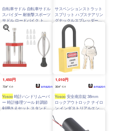
自転車サドル 自転車サドル
サスペンションストラット
スパイダー 耐衝撃スポーツ
スプリット ハブステアリン
サドル ロードバイク トレ
グナックルスプレッダー
ッキングサドル ロードバイ
スチールツール 簡単使
ク マウンテンバイク用
用 運転をスムーズに 車
両ユニバーサル 幅広い用
途
1,450円
1,010円
amazon
amazon
73ﾎﾟｲﾝﾄ
30ﾎﾟｲﾝﾄ
Yosoo
時計ハンドリムーバ
Yosoo
安全南京錠 38mm
ー 時計修理ツール 針調節
ロックアウトロック ナイロ
剣押さえセット スタンド式
ン インダストリアルエンジ
時計修理職人
ニアリング 絶縁セキュリテ
ィ 防塵装置 安全南京錠セ
ット ロックアウトタグアウ
トキット 建設現場用キー2