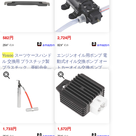
個付き (黄色)
582円
2,724円
amazon
amazon
29ﾎﾟｲﾝﾄ
82ﾎﾟｲﾝﾄ
Yosoo
スーツケースハンド
エンジンオイル用ポンプ 電
ル 交換用 プラスチック製
動式オイル交換ポンプ オー
プラスチック、亜鉛合金構
トカーオイル交換ポンプ 車
造 ブラック
両洗浄 オイル チェンジャ
ー オン/オフ電源スイッチ
12V60W 産業機器で広く使
用
1,733円
1,572円
amazon
amazon
35ﾎﾟｲﾝﾄ
79ﾎﾟｲﾝﾄ